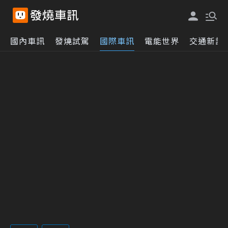
國內車訊
發燒試駕
國際車訊
電能世界
交通新訊