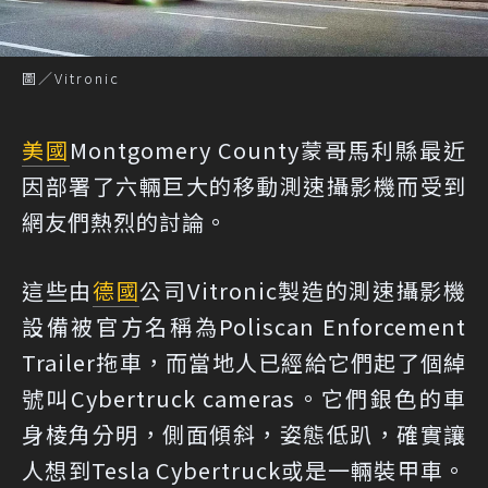
圖／Vitronic
美國
Montgomery County蒙哥馬利縣最近
因部署了六輛巨大的移動測速攝影機而受到
網友們熱烈的討論。
這些由
德國
公司Vitronic製造的測速攝影機
設備被官方名稱為Poliscan Enforcement
Trailer拖車，而當地人已經給它們起了個綽
號叫Cybertruck cameras。它們銀色的車
身棱角分明，側面傾斜，姿態低趴，確實讓
人想到Tesla Cybertruck或是一輛裝甲車。