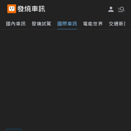
國內車訊
發燒試駕
國際車訊
電能世界
交通新訊