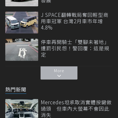
發展
J SPACE翻轉戰局奪回輕型商
用車冠軍 台灣2月車市年增
4.8%
停車再開騎士「雙腳未著地」
遭罰引民怨！警回覆：這是規
定
More
熱門新聞
Mercedes坦承取消實體按鍵做
過頭 但車內大螢幕不會因此
消失