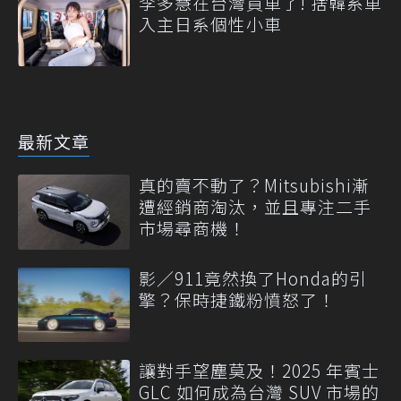
李多慧在台灣買車了! 捨韓系車
入主日系個性小車
最新文章
真的賣不動了？Mitsubishi漸
遭經銷商淘汰，並且專注二手
市場尋商機！
影／911竟然換了Honda的引
擎？保時捷鐵粉憤怒了！
讓對手望塵莫及！2025 年賓士
GLC 如何成為台灣 SUV 市場的