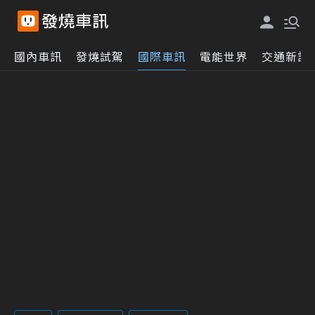
國內車訊
發燒試駕
國際車訊
電能世界
交通新訊