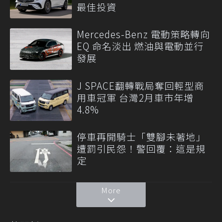
最佳投資
Mercedes-Benz 電動策略轉向
EQ 命名淡出 燃油與電動並行
發展
J SPACE翻轉戰局奪回輕型商
用車冠軍 台灣2月車市年增
4.8%
停車再開騎士「雙腳未著地」
遭罰引民怨！警回覆：這是規
定
More