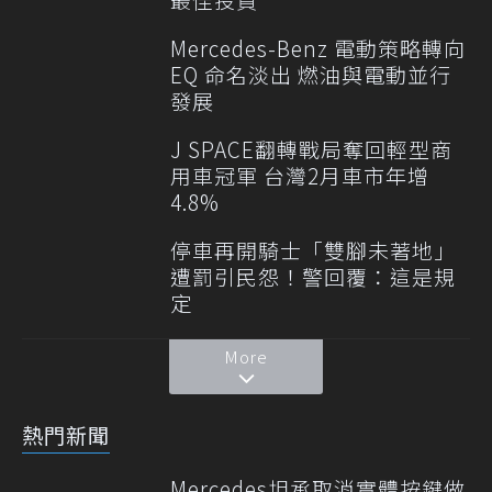
Mercedes-Benz 電動策略轉向
EQ 命名淡出 燃油與電動並行
發展
J SPACE翻轉戰局奪回輕型商
用車冠軍 台灣2月車市年增
4.8%
停車再開騎士「雙腳未著地」
遭罰引民怨！警回覆：這是規
定
More
熱門新聞
Mercedes坦承取消實體按鍵做