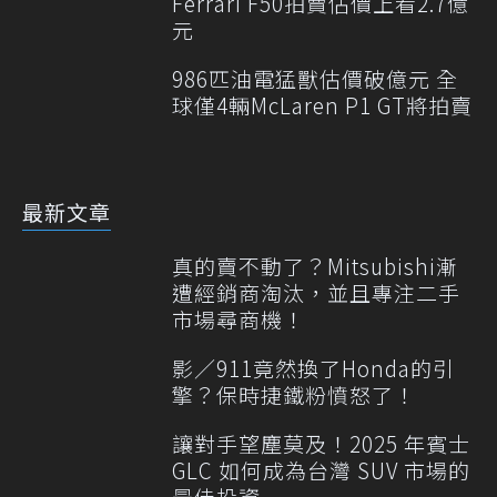
Ferrari F50拍賣估價上看2.7億
元
986匹油電猛獸估價破億元 全
球僅4輛McLaren P1 GT將拍賣
最新文章
真的賣不動了？Mitsubishi漸
遭經銷商淘汰，並且專注二手
市場尋商機！
影／911竟然換了Honda的引
擎？保時捷鐵粉憤怒了！
讓對手望塵莫及！2025 年賓士
GLC 如何成為台灣 SUV 市場的
最佳投資