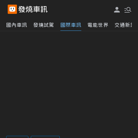
國內車訊
發燒試駕
國際車訊
電能世界
交通新訊