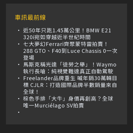
車訊最前線
近50年只跑1.45萬公里！BMW E21
320i宛如穿越近半世紀時間
七大夢幻Ferrari齊聚蒙特雷拍賣！
288 GTO、F40到Luce Chassis 0一次
登場
馬斯克稱光達「徒勞之舉」！Waymo
執行長嗆：純視覺難達真正自動駕駛
Freelander品牌重生 喊年銷30萬輛目
標 CJLR：打造國際品牌半數銷量來自
全球！
棕色手排「大牛」身價再創高？全球
唯一Murciélago SV拍賣