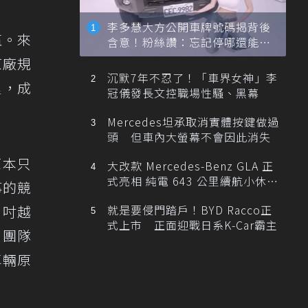
李多慧大方公開車牌號碼揭背後
伍。來
含意！粉絲讚：忘記停哪還能幫
忙找車
原廠規
沉默7年不忍了！「車界女神」李
里，成
冠儀發長文控職場性騷、黑幕
Mercedes坦承取消實體按鍵做過
頭 但車內大螢幕不會因此消失
原本只
大改款 Mercedes-Benz GLA 正
式亮相 純電 643 公里續航小休
事的競
旅！
 吋越
就是要侵門踏戶！BYD Racco正
式上市 正面迎戰日系K-Car霸主
，團隊
車輛原