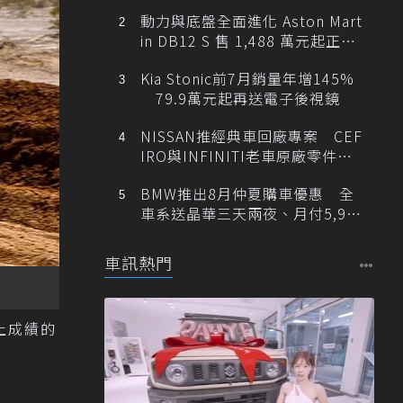
動力與底盤全面進化 Aston Mart
in DB12 S 售 1,488 萬元起正式
登台
Kia Stonic前7月銷量年增145%
79.9萬元起再送電子後視鏡
NISSAN推經典車回廠專案 CEF
IRO與INFINITI老車原廠零件最
低1折
BMW推出8月仲夏購車優惠 全
車系送晶華三天兩夜、月付5,900
元起
車訊熱門
以上成績的