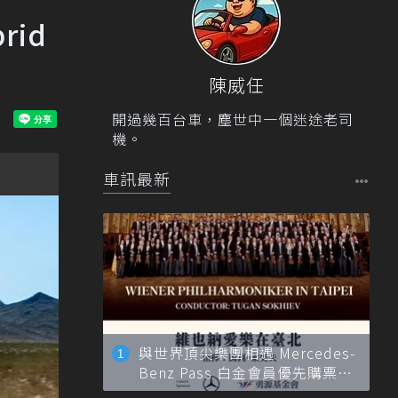
rid
陳威任
開過幾百台車，塵世中一個迷途老司
機。
車訊最新
與世界頂尖樂團相遇 Mercedes-
Benz Pass 白金會員優先購票維
也納愛樂