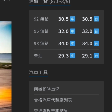
油價一覽 (8/3~8/9)
30.5
30.5
92 無鉛
32.0
32.0
95 無鉛
34.0
34.0
98 無鉛
29.3
29.1
柴油
汽車工具
國道即時車況
合格汽車代驗廠列表
交通違規查詢結果