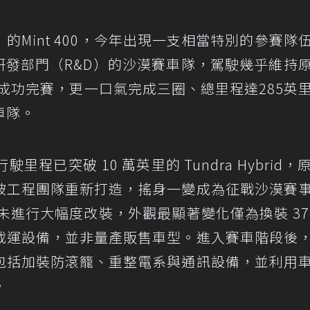
Mint 400，今年出現一支相當特別的參賽隊
 America研發部門（R&D）的沙漠賽車隊，駕駛幾乎維持
戰，不僅成功完賽，更一口氣完成三圈、總里程達285英
車隊。
程已突破 10 萬英里的 Tundra Hybrid，
被工程團隊重新打造，搖身一變成為征戰沙漠賽
id 並未進行大幅度改裝，外觀最顯著變化僅為換裝 37
載運設備，並非量產販售車型。進入賽車階段後
包括加裝防滾籠、重整電系與通訊設備，並利用
。