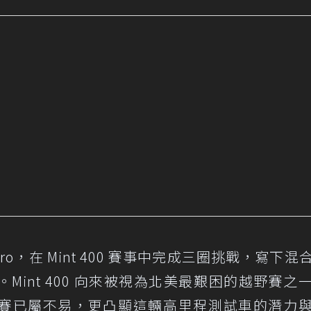
RD Pro，在 Mint 400 賽事中完成三圈挑戰，寫下
int 400 向來被視為北美最艱困的越野賽之
賽已屬不易，更凸顯這輛高里程測試車的潛力