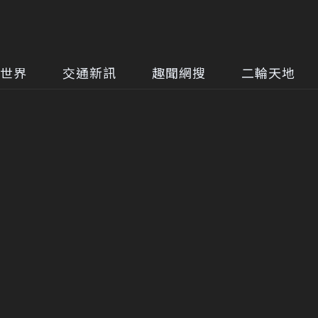
世界
交通新訊
趣聞網搜
二輪天地