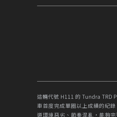
這輛代號 H111 的 Tundra T
車首度完成單圈以上成績的紀錄。M
道環境惡劣、節奏混亂，能夠完