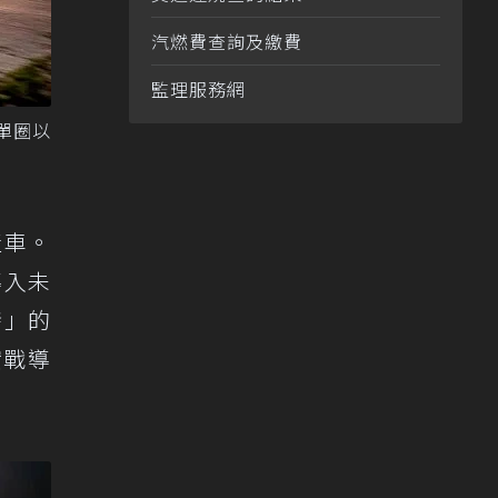
汽燃費查詢及繳費
監理服務網
成單圈以
產車。
導入未
發」的
實戰導