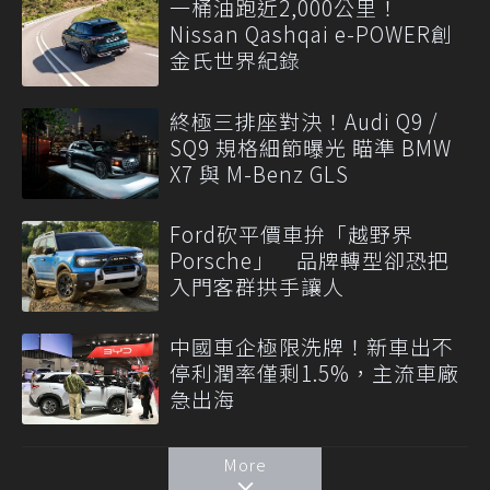
一桶油跑近2,000公里！
Nissan Qashqai e-POWER創
金氏世界紀錄
終極三排座對決！Audi Q9 /
SQ9 規格細節曝光 瞄準 BMW
X7 與 M-Benz GLS
Ford砍平價車拚「越野界
Porsche」 品牌轉型卻恐把
入門客群拱手讓人
中國車企極限洗牌！新車出不
停利潤率僅剩1.5%，主流車廠
急出海
More