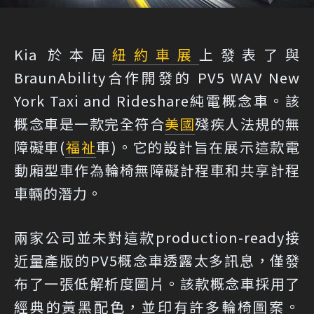
Kia 於本屆
紐約車展
上發表了與
BraunAbility合作開發的 PV5 WAV New
York Taxi and Rideshare純電概念車。該
概念車是一款完全符合
美國
殘疾人法規的無
障礙車(
福祉
車)。它的設計旨在展示這款電
動廂型車作為輪椅無障礙計程車和共享計程
車輛的潛力。
兩家公司並未對這款production-ready接
近量產版的PV5概念車透露太多訊息，僅發
布了一張低解析度圖片。該款概念車採用了
經典的黃黑配色，並印有許多輪椅圖案。