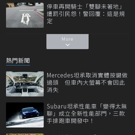
停車再開騎士「雙腳未著地」
遭罰引民怨！警回覆：這是規
定
More
熱門新聞
Mercedes坦承取消實體按鍵做
過頭 但車內大螢幕不會因此
消失
Subaru坦承性能車「變得太無
聊」成立全新性能部門，三款
手排跑車開發中！