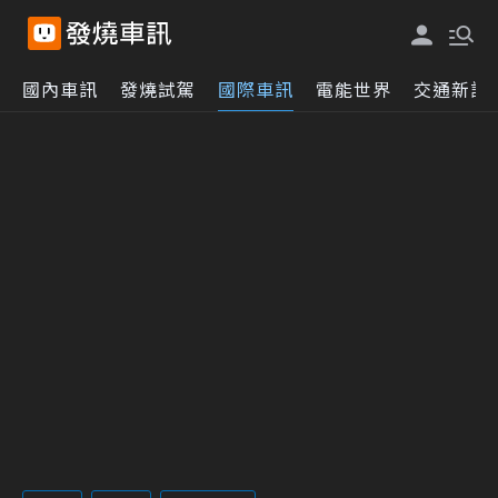
國內車訊
發燒試駕
國際車訊
電能世界
交通新訊