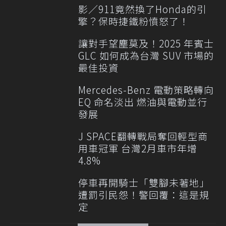
影／911竟然換了Honda的引
擎？保時捷鐵粉憤怒了！
讓對手望塵莫及！2025 年賓士
GLC 如何成為台灣 SUV 市場的
最佳投資
Mercedes-Benz 電動策略轉向
EQ 命名淡出 燃油與電動並行
發展
J SPACE翻轉戰局奪回輕型商
用車冠軍 台灣2月車市年增
4.8%
停車再開騎士「雙腳未著地」
遭罰引民怨！警回覆：這是規
定