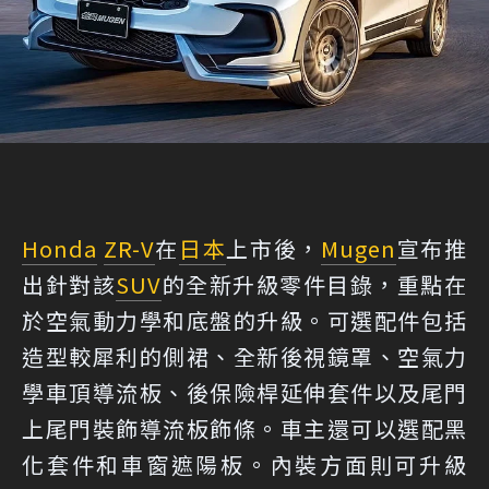
Honda
ZR-V
在
日本
上市後，
Mugen
宣布推
出針對該
SUV
的全新升級零件目錄，重點在
於空氣動力學和底盤的升級。可選配件包括
造型較犀利的側裙、全新後視鏡罩、空氣力
學車頂導流板、後保險桿延伸套件以及尾門
上尾門裝飾導流板飾條。車主還可以選配黑
化套件和車窗遮陽板。內裝方面則可升級