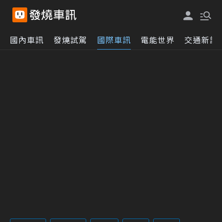
國內車訊
發燒試駕
國際車訊
電能世界
交通新訊