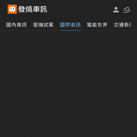
國內車訊
發燒試駕
國際車訊
電能世界
交通新訊