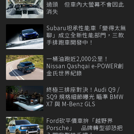
過頭 但車內大螢幕不會因此
消失
Subaru坦承性能車「變得太無
聊」成立全新性能部門，三款
手排跑車開發中！
一桶油跑近2,000公里！
Nissan Qashqai e-POWER創
金氏世界紀錄
終極三排座對決！Audi Q9 /
SQ9 規格細節曝光 瞄準 BMW
X7 與 M-Benz GLS
Ford砍平價車拚「越野界
Porsche」 品牌轉型卻恐把