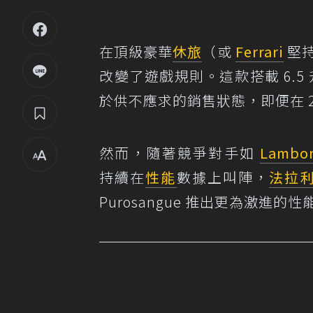
在頂級豪華
休旅
（或
Ferrari
堅持
改變了遊戲規則。這款搭載 6.5
於供不應求的銷售狀態，即便在 2
然而，隨著競爭對手如
Lambor
持續在
性能
數據上叫陣，
法拉
Purosangue 推出更為激