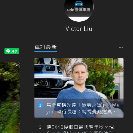
Victor Liu
車訊最新
馬斯克稱光達「徒勞之舉」！Wa
ymo執行長嗆：純視覺難達真正
自動駕駛
傳EX40後繼車最快明年秋季現