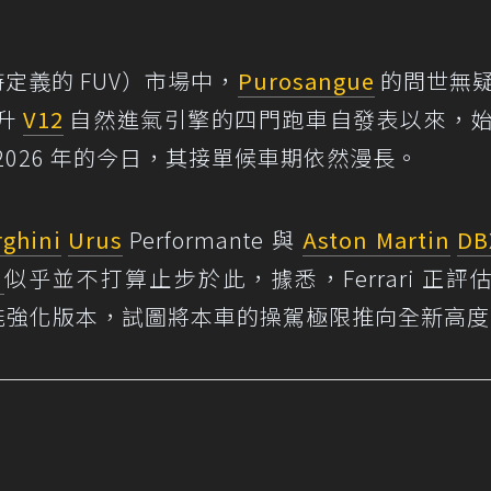
定義的 FUV）市場中，
Purosangue
的問世無
 升
V12
自然進氣引擎的四門跑車自發表以來，
026 年的今日，其接單候車期依然漫長。
ghini
Urus
Performante 與
Aston Martin
DB
利
似乎並不打算止步於此，據悉，Ferrari 正評
進的性能強化版本，試圖將本車的操駕極限推向全新高