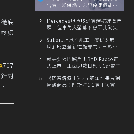
含意！粉絲讚：忘記停哪還能幫
忙找車
Mercedes坦承取消實體按鍵做過
疑徹底
頭 但車內大螢幕不會因此消失
始終處
Subaru坦承性能車「變得太無
聊」成立全新性能部門，三款手
排跑車開發中！
就是要侵門踏戶！BYD Racco正
X
707
式上市 正面迎戰日系K-Car霸主
估針對
《閃電霹靂車》35 週年計畫只剩
周邊商品！阿斯拉1:1實車與實體
度。
展覽雙雙喊卡