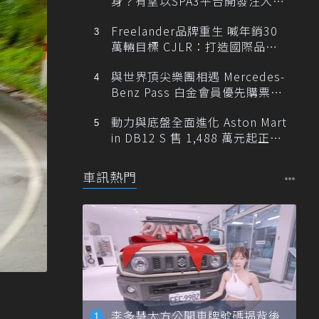
身？有望以SPA3平台開發注入80
0V動力
Freelander品牌重生 喊年銷30
萬輛目標 CJLR：打造國際品牌
半數銷量來自全球！
與世界頂尖樂團相遇 Mercedes-
Benz Pass 白金會員優先購票維
也納愛樂
動力與底盤全面進化 Aston Mart
in DB12 S 售 1,488 萬元起正式
登台
車訊熱門
李多慧大方公開車牌號碼揭背後