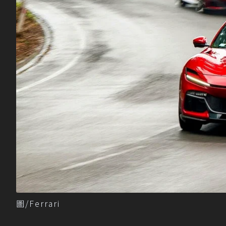
圖/Ferrari