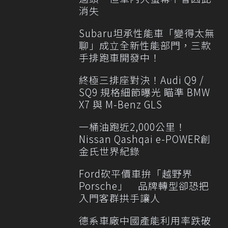
消失
Subaru坦承性能車「變得太無
聊」成立全新性能部門，三款
手排跑車開發中！
終極三排座對決！Audi Q9 /
SQ9 規格細節曝光 瞄準 BMW
X7 與 M-Benz GLS
一桶油跑近2,000公里！
Nissan Qashqai e-POWER創
金氏世界紀錄
Ford砍平價車拚「越野界
Porsche」 品牌轉型卻恐把
入門客群拱手讓人
德系車廠中國產能利用率跌破