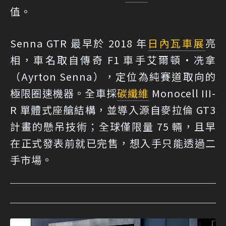
值。
Senna GTR 最早於 2018 年
日內瓦車展
亮
相，車名取自傳奇 F1 車手艾爾頓・冼拿
（Ayrton Senna），定位為純賽道取向的
極限圈速機器。全車採
碳纖維
Monocell III-
R 單體式座艙結構，並導入源自麥拉倫 GT3
計畫的懸吊技術；全球僅限量 75 輛，且早
在正式發表前就已完售，想入手只能透過二
手市場。