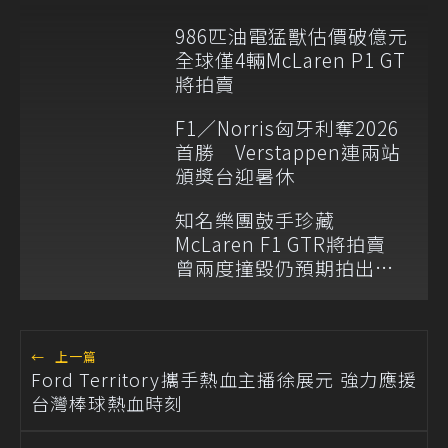
986匹油電猛獸估價破億元
全球僅4輛McLaren P1 GT
將拍賣
F1／Norris匈牙利奪2026
首勝 Verstappen連兩站
頒獎台迎暑休
知名樂團鼓手珍藏
McLaren F1 GTR將拍賣
曾兩度撞毀仍預期拍出天
價
←
上一篇
Ford Territory攜手熱血主播徐展元 強力應援
台灣棒球熱血時刻