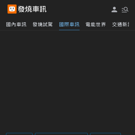
國內車訊
發燒試駕
國際車訊
電能世界
交通新訊