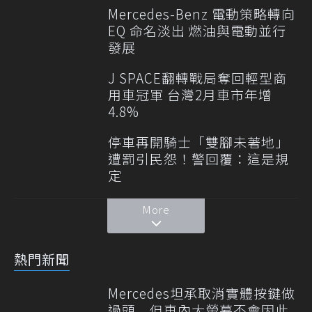
Mercedes-Benz 電動策略轉向
EQ 命名淡出 燃油與電動並行
發展
J SPACE翻轉戰局奪回輕型商
用車冠軍 台灣2月車市年增
4.8%
停車再開騎士「雙腳未著地」
遭罰引民怨！警回覆：這是規
定
More
熱門新聞
Mercedes坦承取消實體按鍵做
過頭 但車內大螢幕不會因此