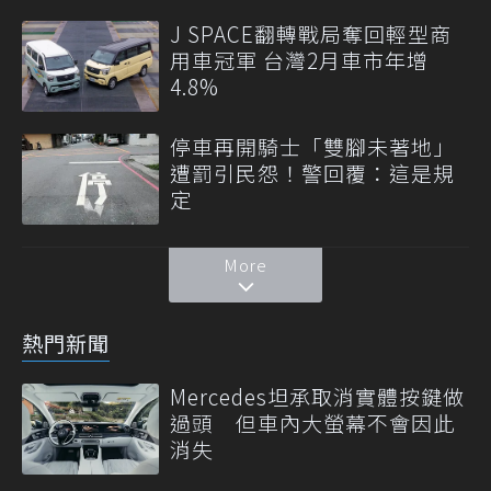
J SPACE翻轉戰局奪回輕型商
用車冠軍 台灣2月車市年增
4.8%
停車再開騎士「雙腳未著地」
遭罰引民怨！警回覆：這是規
定
More
熱門新聞
Mercedes坦承取消實體按鍵做
過頭 但車內大螢幕不會因此
消失