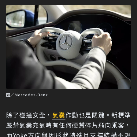
圖／Mercedes-Benz
除了碰撞安全，
氣囊
作動也是關鍵。新標準
嚴禁氣囊充氣時有任何硬質碎片飛向乘客，
而Yoke方向盤因形狀特殊且支撐結構不規