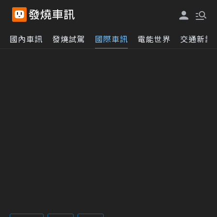
國內車訊
發燒試駕
國際車訊
電能世界
交通新訊