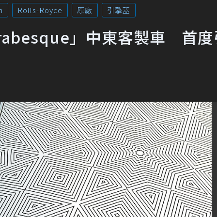
m
Rolls-Royce
原廠
引擎蓋
Arabesque」中東客製車 首