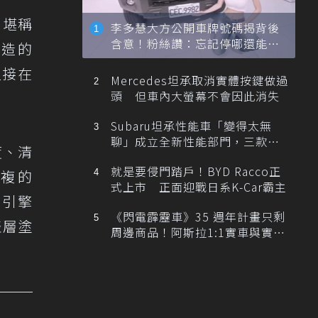
，堪稱
李多慧大方公開車牌號碼揭背後
含意！粉絲讚：忘記停哪還能幫
打造的
忙找車
直接在
Mercedes坦承取消實體按鍵做過
頭 但車內大螢幕不會因此消失
Subaru坦承性能車「變得太無
聊」成立全新性能部門，三款手
度、清
排跑車開發中！
就是要侵門踏戶！BYD Racco正
複的
式上市 正面迎戰日系K-Car霸主
的引擎
《閃電霹靂車》35 週年計畫只剩
表層塗
周邊商品！阿斯拉1:1實車與實體
展覽雙雙喊卡