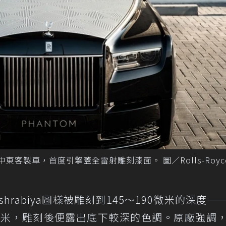
e」中東客製車，首度引擎蓋全雷射雕刻漆面。 圖／Rolls-Roy
rabiya圖樣被雕刻到145～190微米的深度—
0微米，雕刻後便露出底下較深的色調。原廠強調