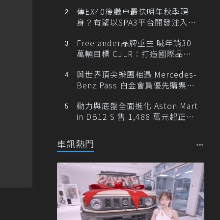
傳EX40後繼車最快明年秋季現
身？有望以SPA3平台開發注入80
0V動力
Freelander品牌重生 喊年銷30
萬輛目標 CJLR：打造國際品牌
半數銷量來自全球！
與世界頂尖樂團相遇 Mercedes-
Benz Pass 白金會員優先購票維
也納愛樂
動力與底盤全面進化 Aston Mart
in DB12 S 售 1,488 萬元起正式
登台
車訊熱門