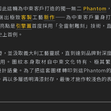
因此這輛為中東客戶打造的獨一無二
Phantom
端出極致
客製
工藝
新作
——為中東客戶量身
最大亮點是
引擎蓋
首度採用「全雷射雕刻」技術，
史上首例。
發，並汲取義大利工藝靈感，直到達到品牌對深
用。圖紋本身取材自中東文化特有、極其繁
花）設計語彙。為了把這套圖樣轉印到這Phantom
，再以多層透明清漆封存，最後才施作較淺色的