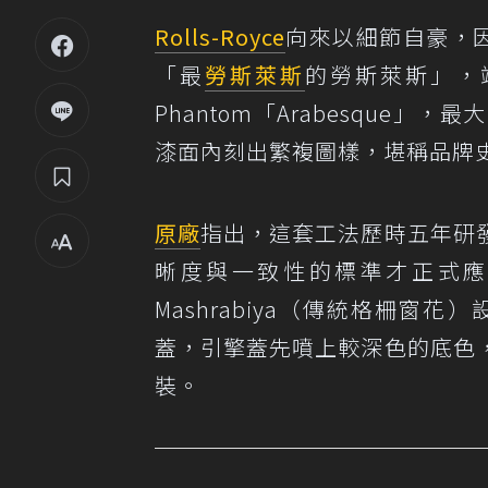
Rolls-Royce
向來以細節自豪，
「最
勞斯萊斯
的勞斯萊斯」，
Phantom「Arabesque」，
漆面內刻出繁複圖樣，堪稱品牌
原廠
指出，這套工法歷時五年研
晰度與一致性的標準才正式應
Mashrabiya（傳統格柵窗
蓋，引擎蓋先噴上較深色的底色
裝。