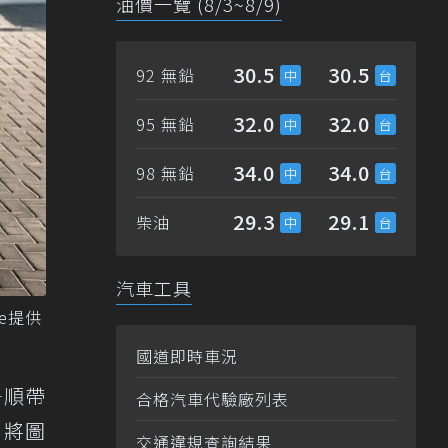
油價一覽 (8/3~8/9)
30.5
30.5
92 無鉛
32.0
32.0
95 無鉛
34.0
34.0
98 無鉛
29.3
29.1
柴油
汽車工具
ce提供
國道即時車況
—順帶
合格汽車代驗廠列表
，將圖
交通違規查詢結果