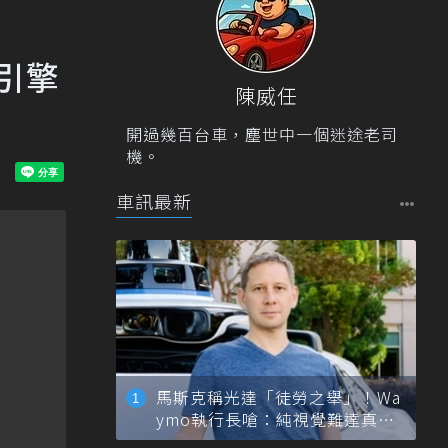
度引擎
陳威任
開過幾百台車，塵世中一個迷途老司
機。
車訊最新
馬斯克稱光達「徒勞之舉」！Wa
ymo執行長嗆：純視覺難達真正
自動駕駛