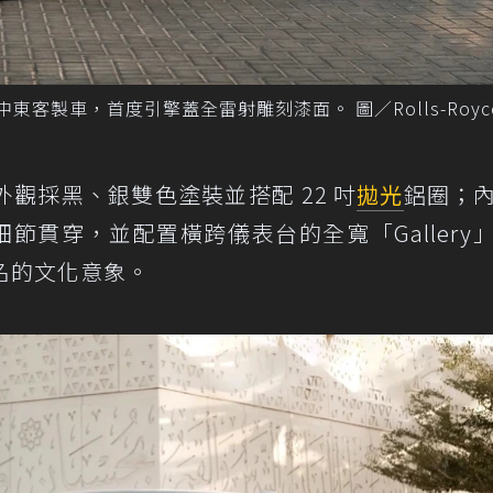
e」中東客製車，首度引擎蓋全雷射雕刻漆面。 圖／Rolls-Roy
觀採黑、銀雙色塗裝並搭配 22 吋
拋光
鋁圈；
 主題細節貫穿，並配置橫跨儀表台的全寬「Gallery
之名的文化意象。