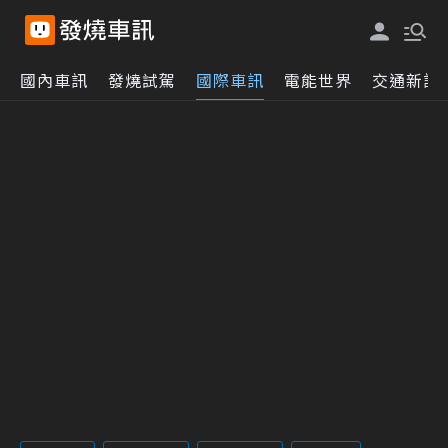
國內車訊
發燒試駕
國際車訊
電能世界
交通新訊