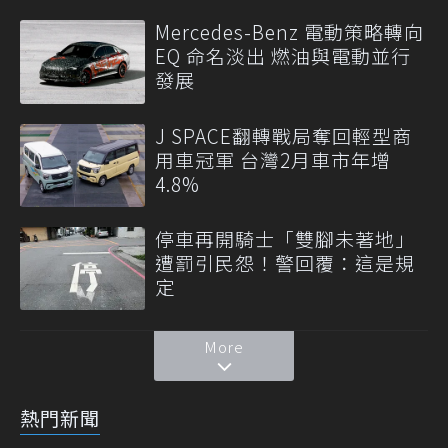
Mercedes-Benz 電動策略轉向
EQ 命名淡出 燃油與電動並行
發展
J SPACE翻轉戰局奪回輕型商
用車冠軍 台灣2月車市年增
4.8%
停車再開騎士「雙腳未著地」
遭罰引民怨！警回覆：這是規
定
More
熱門新聞