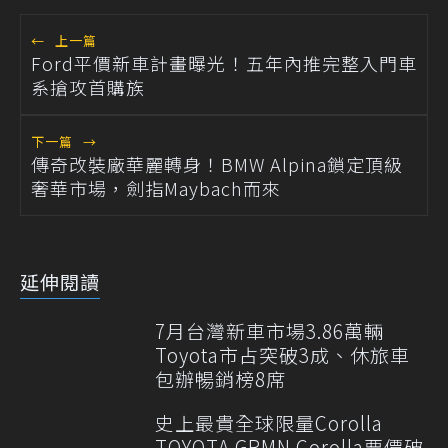
←
上一篇
Ford平價新車計畫曝光！五年內推完整入門車
系搶攻首購族
下一篇
→
傳奇改裝廠華麗轉身！BMW Alpina鎖定頂級
奢華市場，劍指Maybach而來
延伸閱讀
7月台灣新車市場3.86萬輛
Toyota市占突破3成、休旅車
包辦暢銷榜8席
史上最貴全球限量Corolla
TOYOTA GRMN Corolla要價破