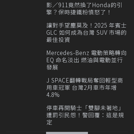
影／911竟然換了Honda的引
擎？保時捷鐵粉憤怒了！
讓對手望塵莫及！2025 年賓士
GLC 如何成為台灣 SUV 市場的
最佳投資
Mercedes-Benz 電動策略轉向
EQ 命名淡出 燃油與電動並行
發展
J SPACE翻轉戰局奪回輕型商
用車冠軍 台灣2月車市年增
4.8%
停車再開騎士「雙腳未著地」
遭罰引民怨！警回覆：這是規
定