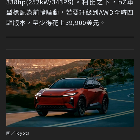
338hp(252kW/343PS)。相比之下，bZ車
型標配為前輪驅動，若要升級到AWD全時四
驅版本，至少得花上39,900美元。
圖／Toyota