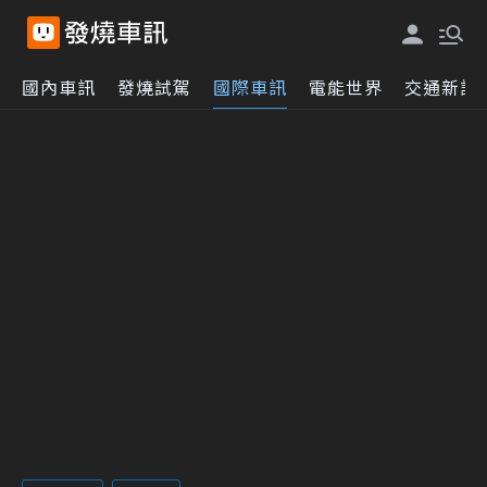
國內車訊
發燒試駕
國際車訊
電能世界
交通新訊