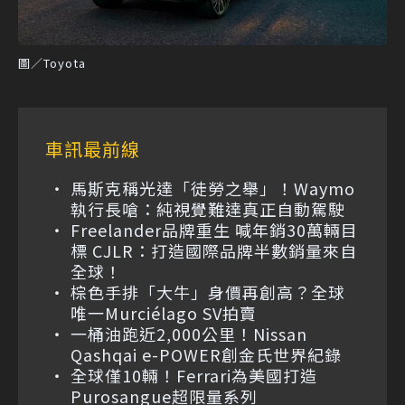
圖／Toyota
車訊最前線
馬斯克稱光達「徒勞之舉」！Waymo
執行長嗆：純視覺難達真正自動駕駛
Freelander品牌重生 喊年銷30萬輛目
標 CJLR：打造國際品牌半數銷量來自
全球！
棕色手排「大牛」身價再創高？全球
唯一Murciélago SV拍賣
一桶油跑近2,000公里！Nissan
Qashqai e-POWER創金氏世界紀錄
全球僅10輛！Ferrari為美國打造
Purosangue超限量系列