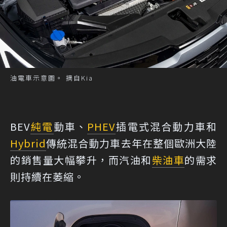
油電車示意圖。 摘自Kia
BEV
純電
動車、
PHEV
插電式混合動力車和
Hybrid
傳統混合動力車去年在整個歐洲大陸
的銷售量大幅攀升，而汽油和
柴油車
的需求
則持續在萎縮。