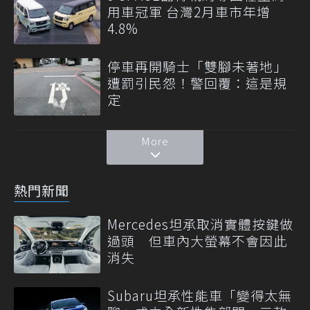
用車冠軍 台灣2月車市年增
4.8%
停車再開騎士「雙腳未著地」
遭罰引民怨！警回覆：這是規
定
More
熱門新聞
Mercedes坦承取消實體按鍵做
過頭 但車內大螢幕不會因此
消失
Subaru坦承性能車「變得太無