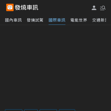
國內車訊
發燒試駕
國際車訊
電能世界
交通新訊