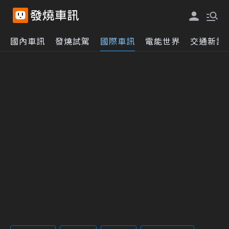
國內車訊
發燒試駕
國際車訊
電能世界
交通新訊