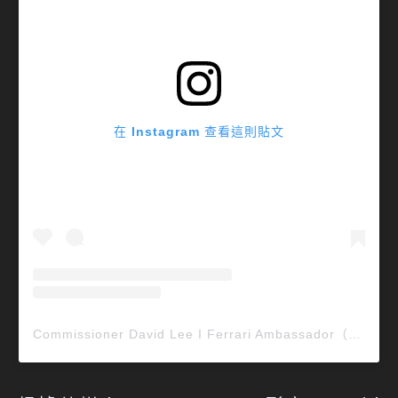
在 Instagram 查看這則貼文
Commissioner David Lee I Ferrari Ambassador（@ferraricollector_davidlee）分享的貼文