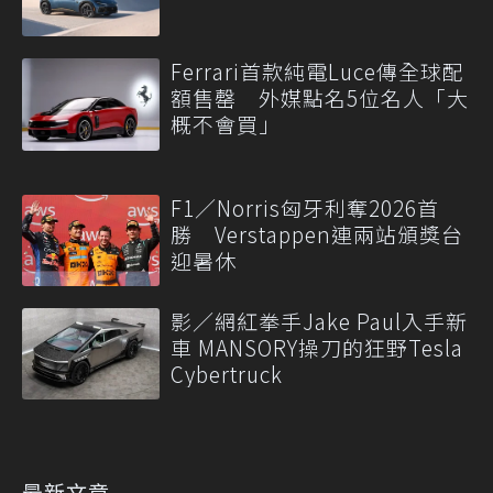
Ferrari首款純電Luce傳全球配
額售罄 外媒點名5位名人「大
概不會買」
F1／Norris匈牙利奪2026首
勝 Verstappen連兩站頒獎台
迎暑休
影／網紅拳手Jake Paul入手新
車 MANSORY操刀的狂野Tesla
Cybertruck
最新文章