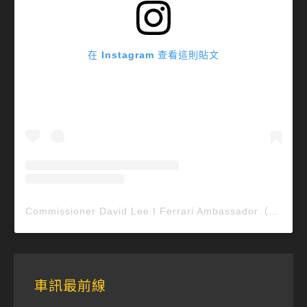
在 Instagram 查看這則貼文
Commissioner David Lee I Ferrari Ambassador（@ferraricollector_davidlee）分享的貼文
車訊最前線