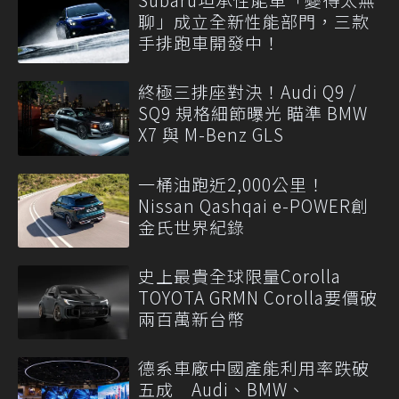
聊」成立全新性能部門，三款
手排跑車開發中！
終極三排座對決！Audi Q9 /
SQ9 規格細節曝光 瞄準 BMW
X7 與 M-Benz GLS
一桶油跑近2,000公里！
Nissan Qashqai e-POWER創
金氏世界紀錄
史上最貴全球限量Corolla
TOYOTA GRMN Corolla要價破
兩百萬新台幣
德系車廠中國產能利用率跌破
五成 Audi、BMW、