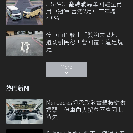
J SPACE翻轉戰局奪回輕型商
用車冠軍 台灣2月車市年增
4.8%
停車再開騎士「雙腳未著地」
遭罰引民怨！警回覆：這是規
定
More
熱門新聞
Mercedes坦承取消實體按鍵做
過頭 但車內大螢幕不會因此
消失
Subaru坦承性能車「變得太無