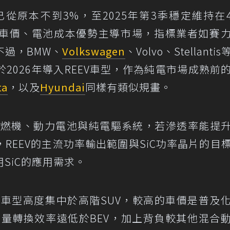
已從原本不到3%，至2025年第3季穩定維持在
車價、電池成本優勢主導市場，指標業者如賽
過，BMW、
Volkswagen
、Volvo、Stellanti
2026年導入REEV車型，作為純電市場成熟前
ta
，以及
Hyundai
同樣有類似規畫。
載內燃機、動力電池與純電驅系統，若滲透率能提
REEV的主流功率輸出範圍與SiC功率晶片的目
SiC的應用需求。
，車型高度集中於高階SUV，較高的車價是普及
能量轉換效率遠低於BEV，加上背負較其他混合