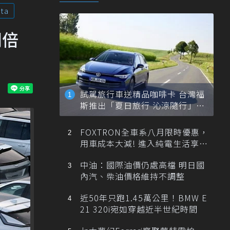
ta
翻倍
試駕旅行車送精品咖啡卡 台灣福
斯推出「夏日旅行 沁涼隨行」活
動
FOXTRON全車系八月限時優惠，
用車成本大減! 進入純電生活享
「零稅金＋零保養」新時代
中油：國際油價仍處高檔 明日國
內汽、柴油價格維持不調整
近50年只跑1.45萬公里！BMW E
21 320i宛如穿越近半世紀時間