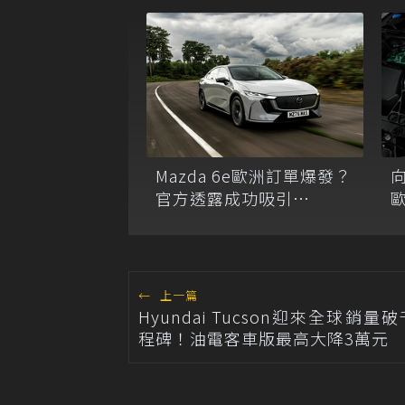
Mazda 6e歐洲訂單爆發？
官方透露成功吸引
Volkswagen客戶轉單！
←
上一篇
Hyundai Tucson迎來全球銷量
程碑！油電客車版最高大降3萬元