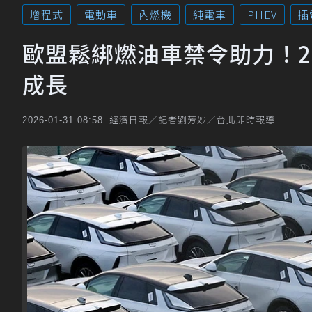
增程式
電動車
內燃機
純電車
PHEV
插
歐盟鬆綁燃油車禁令助力！2
成長
經濟日報／記者劉芳妙／台北即時報導
2026-01-31 08:58