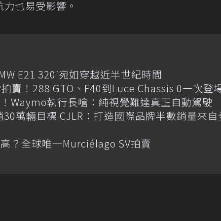
航力也易受影響。
MW E21 320i宛如穿越近半世紀時間
賣！288 GTO、F40到Luce Chassis 0一次登
！Waymo執行長嗆：純視覺難達真正自動駕駛
喊年銷30萬輛目標 CJLR：打造國際品牌半數銷量來自
全球唯一Murciélago SV拍賣