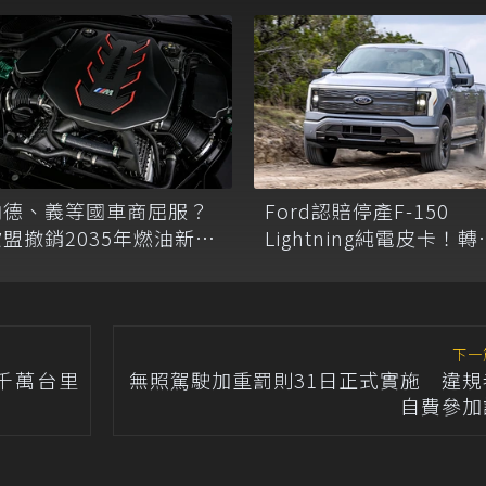
向德、義等國車商屈服？
Ford認賠停產F-150
歐盟撤銷2035年燃油新車
Lightning純電皮卡！轉
禁令、新規一次看
油電車、燃油車、小型
價電動車
下一
破千萬台里
無照駕駛加重罰則31日正式實施 違規
自費參加