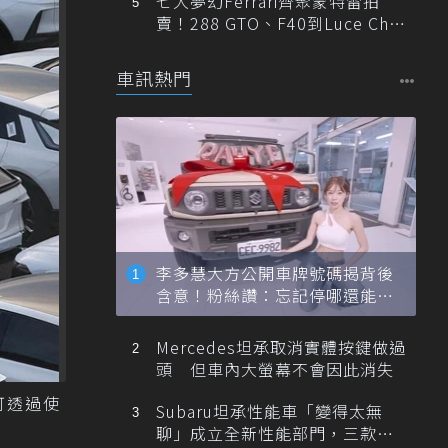
七大夢幻Ferrari齊聚蒙特雷拍
賣！288 GTO、F40到Luce Cha
ssis 0一次登場
車訊熱門
李多慧大方公開車牌號碼揭背後
含意！粉絲讚：忘記停哪還能幫
忙找車
Mercedes坦承取消實體按鍵做過
頭 但車內大螢幕不會因此消失
可透過使
Subaru坦承性能車「變得太無
聊」成立全新性能部門，三款手