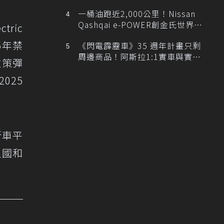
排跑車開發中！
一桶油跑近2,000公里！Nissan
Qashqai e-POWER創金氏世界紀
tric
錄
5年禁
《閃電霹靂車》35 週年計畫只剩
周邊商品！阿斯拉1:1實車與實體
政策彈
展覽雙雙喊卡
025
新車平
員國和