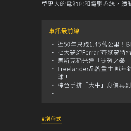
型更大的電池包和電驅系統，續
車訊最前線
近50年只跑1.45萬公里！B
七大夢幻Ferrari齊聚蒙特雷拍
馬斯克稱光達「徒勞之舉」
Freelander品牌重生 
球！
棕色手排「大牛」身價再創高？
增程式