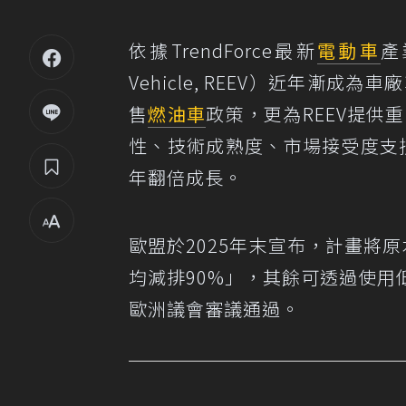
依據TrendForce最新
電動車
產
Vehicle, REEV）近年漸
售
燃油車
政策，更為REEV提供重
性、技術成熟度、市場接受度支撐下
年翻倍成長。
歐盟於2025年末宣布，計畫將
均減排90%」，其餘可透過使
歐洲議會審議通過。