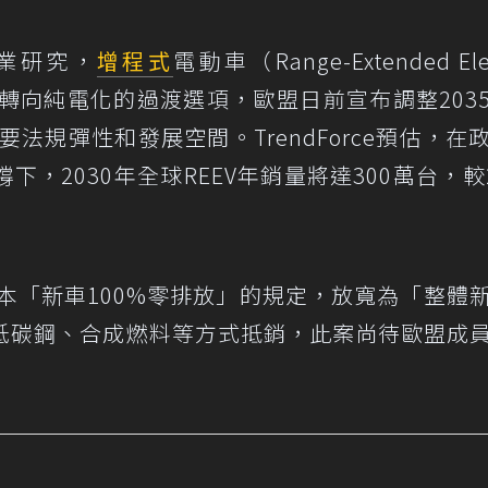
業研究，
增程式
電動車（Range-Extended Elec
成為車廠轉向純電化的過渡選項，歐盟日前宣布調整203
要法規彈性和發展空間。TrendForce預估，在
，2030年全球REEV年銷量將達300萬台，較2
原本「新車100%零排放」的規定，放寬為「整體
用低碳鋼、合成燃料等方式抵銷，此案尚待歐盟成