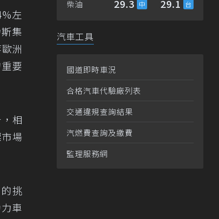
29.3
29.1
柴油
4%左
力斯集
汽車工具
s等歐洲
的重要
國道即時車況
合格汽車代驗廠列表
交通違規查詢結果
升，相
汽燃費查詢及繳費
標市場
監理服務網
化的挑
動力車