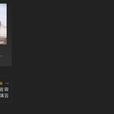
攻
平
篇
→
者需
講習