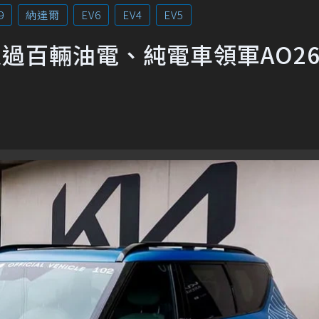
9
納達爾
EV6
EV4
EV5
超過百輛油電、純電車領軍AO2