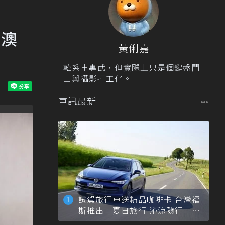
6澳
黃俐嘉
韓系車專武，但實際上只是個鍵盤鬥
士與攝影打工仔。
車訊最新
試駕旅行車送精品咖啡卡 台灣福
斯推出「夏日旅行 沁涼隨行」活
動