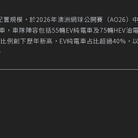
車配置規模，於2026年澳洲網球公開賽（AO26）
用車，車隊陣容包括55輛EV純電車及75輛HEV油
化比例創下歷年新高，EV純電車占比超過40%，
。