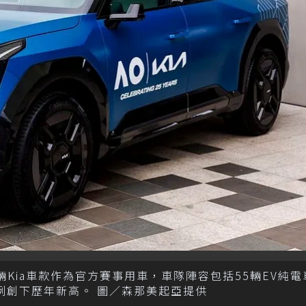
30輛Kia車款作為官方賽事用車，車隊陣容包括55輛EV純電
比例創下歷年新高。 圖／森那美起亞提供