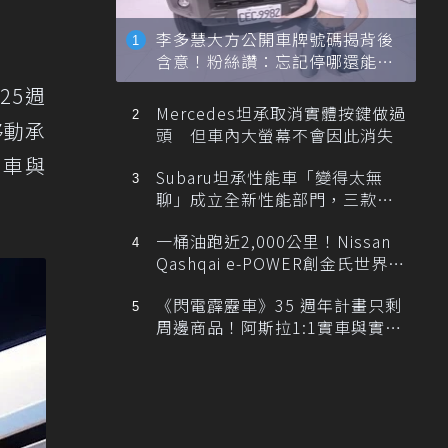
李多慧大方公開車牌號碼揭背後
含意！粉絲讚：忘記停哪還能幫
忙找車
25週
Mercedes坦承取消實體按鍵做過
移動承
頭 但車內大螢幕不會因此消失
電車與
Subaru坦承性能車「變得太無
聊」成立全新性能部門，三款手
排跑車開發中！
一桶油跑近2,000公里！Nissan
Qashqai e-POWER創金氏世界紀
錄
《閃電霹靂車》35 週年計畫只剩
周邊商品！阿斯拉1:1實車與實體
展覽雙雙喊卡