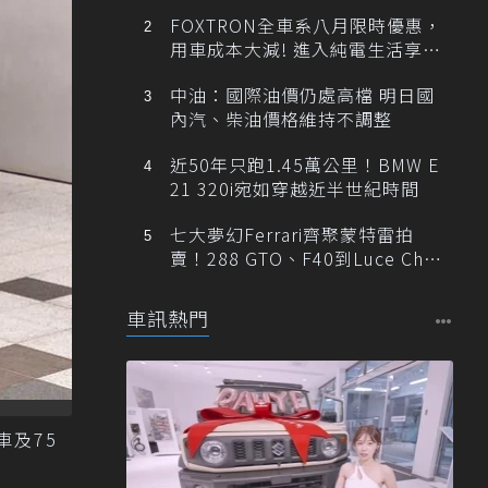
FOXTRON全車系八月限時優惠，
用車成本大減! 進入純電生活享
「零稅金＋零保養」新時代
中油：國際油價仍處高檔 明日國
內汽、柴油價格維持不調整
近50年只跑1.45萬公里！BMW E
21 320i宛如穿越近半世紀時間
七大夢幻Ferrari齊聚蒙特雷拍
賣！288 GTO、F40到Luce Cha
ssis 0一次登場
車訊熱門
車及75