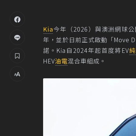
Kia
今年（2026）與澳洲網球公開賽
年，並於日前正式啟動「Move D
諾。Kia自2024年起首度將EV
純
HEV
油電
混合車組成。