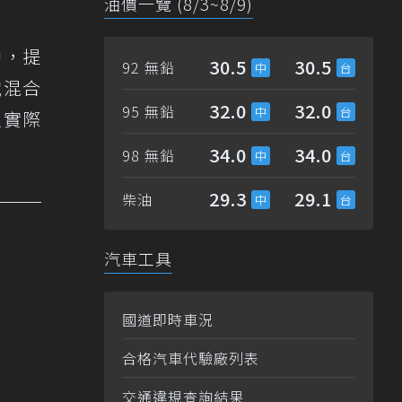
油價一覽 (8/3~8/9)
中，提
30.5
30.5
92 無鉛
電混合
32.0
32.0
95 無鉛
以實際
34.0
34.0
98 無鉛
29.3
29.1
柴油
汽車工具
國道即時車況
合格汽車代驗廠列表
交通違規查詢結果