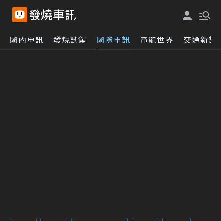
國內車訊
發燒試駕
國際車訊
電能世界
交通新訊