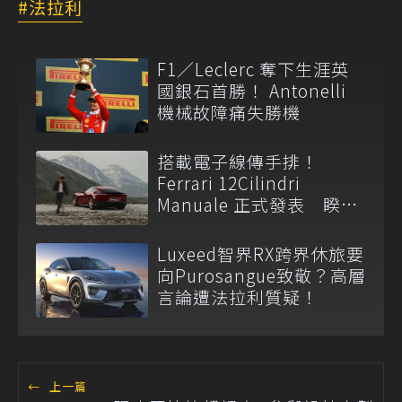
法拉利
F1／Leclerc 奪下生涯英
國銀石首勝！ Antonelli
機械故障痛失勝機
搭載電子線傳手排！
Ferrari 12Cilindri
Manuale 正式發表 睽違
14 年重啟 H 型金屬排檔
Luxeed智界RX跨界休旅要
向Purosangue致敬？高層
言論遭法拉利質疑！
←
上一篇