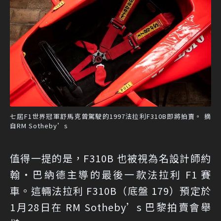
七屆F1世界冠軍舒馬克曾駕駛的1997法拉利F310B即將拍賣。 摘
自RM Sotheby’s
值得一提的是，F310B 也被視為名設計師約
翰・巴納德主導的最後一款法拉利 F1 賽
車。這輛法拉利 F310B（底盤 179）預定於
1月28日在 RM Sotheby’s 巴黎拍賣會舉