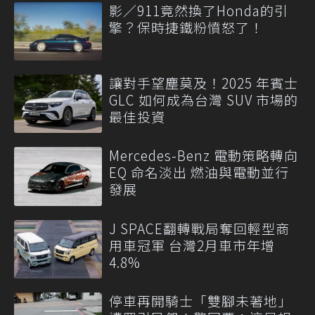
影／911竟然換了Honda的引
擎？保時捷鐵粉憤怒了！
讓對手望塵莫及！2025 年賓士
GLC 如何成為台灣 SUV 市場的
最佳投資
Mercedes-Benz 電動策略轉向
EQ 命名淡出 燃油與電動並行
發展
J SPACE翻轉戰局奪回輕型商
用車冠軍 台灣2月車市年增
4.8%
停車再開騎士「雙腳未著地」