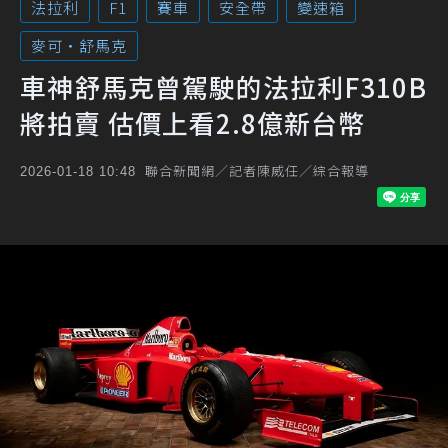
法拉利
F1
賽車
安全帶
變速箱
麥可・舒馬克
車神舒馬克曾駕駛的法拉利F310B
將拍賣 估價上看2.8億新台幣
聯合新聞網／記者陳威任／綜合報導
2026-01-18 10:48