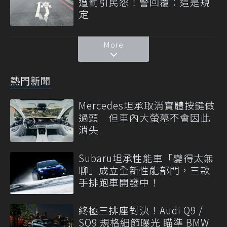
遭罰引民怨！警回覆：這是規
定
More
熱門新聞
Mercedes坦承取消實體按鍵做
過頭 但車內大螢幕不會因此
消失
Subaru坦承性能車「變得太無
聊」成立全新性能部門，三款
手排跑車開發中！
終極三排座對決！Audi Q9 /
SQ9 規格細節曝光 瞄準 BMW