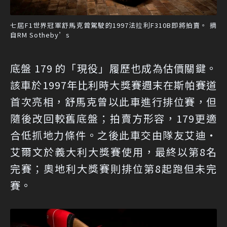
七屆F1世界冠軍舒馬克曾駕駛的1997法拉利F310B即將拍賣。 摘
自RM Sotheby’s
底盤 179 的「現役」履歷也成為估價關鍵。
該車於1997年比利時大獎賽週末在斯帕賽道
首次亮相，舒馬克曾以此車進行排位賽，但
隨後改回較舊底盤；拍賣方形容，179更適
合低抓地力條件。之後此車交由隊友艾迪・
艾爾文於義大利大獎賽使用，最終以第8名
完賽；奧地利大獎賽則排位第8起跑但未完
賽。