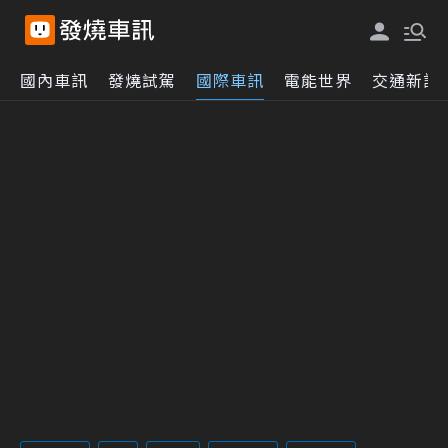
國內車訊
發燒試駕
國際車訊
電能世界
交通新訊