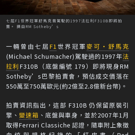
七屆F1世界冠軍舒馬克曾駕駛的1997法拉利F310B即將拍
賣。 摘自RM Sotheby’s
一輛曾由七屆
F1
世界冠軍
麥可・舒馬克
(Michael Schumacher)駕駛過的1997年
法
拉利
F310B（底盤編號 179）即將現身RM
Sotheby’s巴黎拍賣會，預估成交價落在
550萬至750萬歐元(約2億至2.8億新台幣)。
拍賣資訊指出，這部 F310B 仍保留原裝引
擎、
變速箱
、底盤與車身，並於2007年1月
取得Ferrari Classiche 認證，隨車附上象徵
血統與規格紀錄的「紅皮書（Red