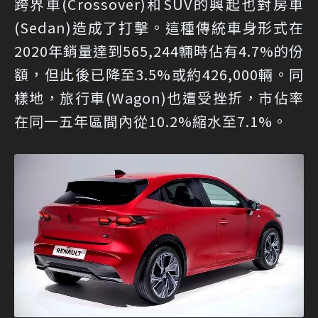
跨界車(Crossover)和SUV的興起也對房車
(Sedan)造成了打擊。這種傳統車身形式在
2020年銷量達到565,244輛時佔有4.7%的份
額，但此後已降至3.5%或約426,000輛。同
樣地，旅行車(Wagon)也遭受挫折，市佔率
在同一五年區間內從10.2%縮水至7.1%。