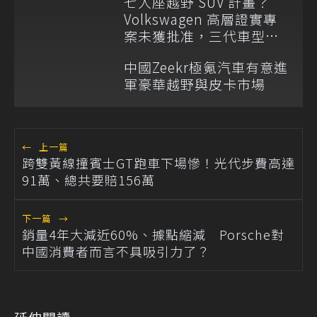
七人座越野 SUV 計畫？
Volkswagen 高層證實專
案未獲批准，三代車型不
排除重啟！
中國Zeekr極氪汽車有意進
軍豪華越野與皮卡市場
←
上一篇
跨雙黃線撞賓士GT跑車下場慘！光代步費高達
91萬、總共要賠156萬
下一篇
→
銷量4年大減近60%、據點縮減 Porsche對
中國消費者而言不具吸引力了？