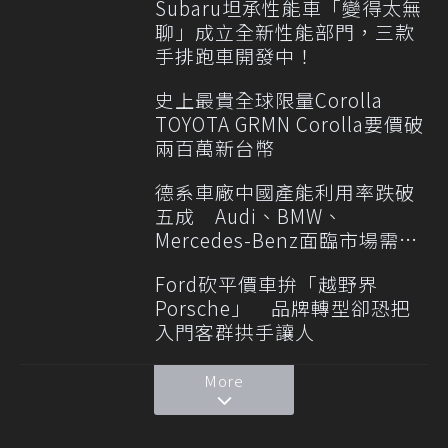
Subaru坦承性能車「變得太無
聊」成立全新性能部門，三款
手排跑車開發中！
史上最貴全球限量Corolla
TOYOTA GRMN Corolla要價破
兩百萬新台幣
德系車廠中國產能利用率跌破
五成 Audi、BMW、
Mercedes-Benz面臨市場需求
轉變
Ford砍平價車拚「越野界
Porsche」 品牌轉型卻恐把
入門客群拱手讓人
More