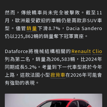
然而，傳統轎車尚未完全被擊敗。截至11
月，歐洲最受歡迎的車輛仍是兩款非SUV車
型。儘管
銷量
下滑8.7%，Dacia Sandero
仍以225,862輛的銷量奪下冠軍寶座。
Dataforce將機械結構相關的
Renault
Clio
列為第二名，銷量為206,583輛，比2024年
同期成長5.2%。考量到下一代車型將於今年
上路，這款法國小型
掀背車
在2026年可能會
有強勁的表現。