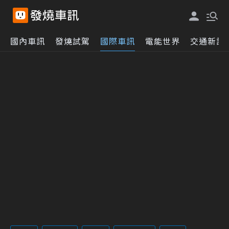
國內車訊
發燒試駕
國際車訊
電能世界
交通新訊