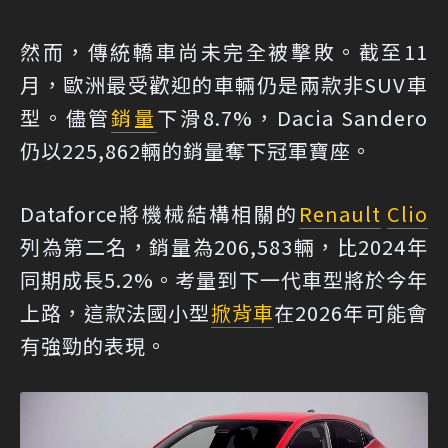
然而，傳統轎車尚未完全被擊敗。截至11
月，歐洲最受歡迎的車輛仍是兩款非SUV車
型。儘管
銷量
下滑8.7%，Dacia Sandero
仍以225,862輛的銷量奪下冠軍寶座。
Dataforce將機械結構相關的
Renault
Clio
列為第二名，銷量為206,583輛，比2024年
同期成長5.2%。考量到下一代車型將於今年
上路，這款法國小型
掀背車
在2026年可能會
有強勁的表現。