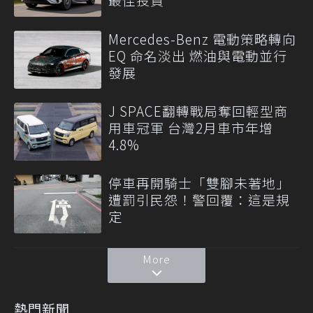
Mercedes-Benz 電動策略轉向
EQ 命名淡出 燃油與電動並行
發展
J SPACE翻轉戰局奪回輕型商
用車冠軍 台灣2月車市年增
4.8%
停車再開騎士「雙腳未著地」
遭罰引民怨！警回覆：這是規
定
More
熱門新聞