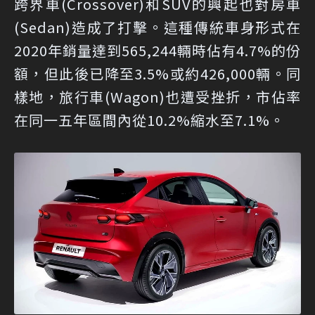
跨界車(Crossover)和SUV的興起也對房車
(Sedan)造成了打擊。這種傳統車身形式在
2020年銷量達到565,244輛時佔有4.7%的份
額，但此後已降至3.5%或約426,000輛。同
樣地，旅行車(Wagon)也遭受挫折，市佔率
在同一五年區間內從10.2%縮水至7.1%。