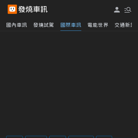
國內車訊
發燒試駕
國際車訊
電能世界
交通新訊