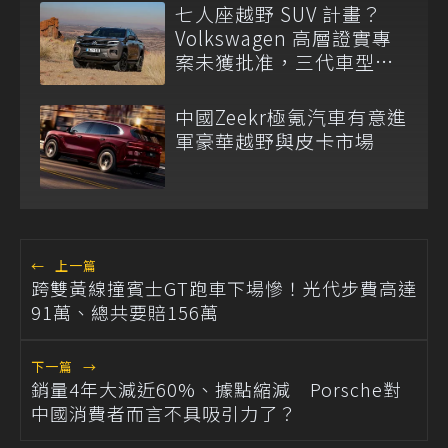
七人座越野 SUV 計畫？
Volkswagen 高層證實專
案未獲批准，三代車型不
排除重啟！
中國Zeekr極氪汽車有意進
軍豪華越野與皮卡市場
←
上一篇
跨雙黃線撞賓士GT跑車下場慘！光代步費高達
91萬、總共要賠156萬
下一篇
→
銷量4年大減近60%、據點縮減 Porsche對
中國消費者而言不具吸引力了？