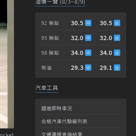
油價一覽 (8/3~8/9)
30.5
30.5
92 無鉛
32.0
32.0
95 無鉛
34.0
34.0
98 無鉛
29.3
29.1
柴油
汽車工具
國道即時車況
合格汽車代驗廠列表
交通違規查詢結果
ocket