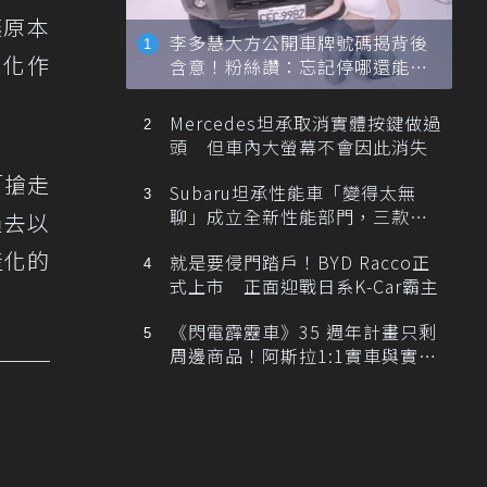
讓原本
李多慧大方公開車牌號碼揭背後
你化作
含意！粉絲讚：忘記停哪還能幫
忙找車
Mercedes坦承取消實體按鍵做過
頭 但車內大螢幕不會因此消失
「搶走
Subaru坦承性能車「變得太無
聊」成立全新性能部門，三款手
過去以
排跑車開發中！
產化的
就是要侵門踏戶！BYD Racco正
式上市 正面迎戰日系K-Car霸主
《閃電霹靂車》35 週年計畫只剩
周邊商品！阿斯拉1:1實車與實體
展覽雙雙喊卡