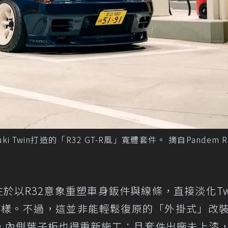
zuki Twin打造的「R32 GT-R風」寬體套件。 摘自Pandem R
於以R32意象重塑車身鈑件與線條，直接淡化Tw
ne式樣。不過，這並非能輕鬆復原的「外掛式」改
，內側葉子板也得重新施工；且套件出廠未上漆