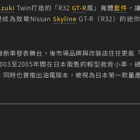
zuki
Twin打造的「R32
GT-R
風」寬體
套件
，
為致敬Nissan
Skyline
GT-R（R32）的迷
來不只是車廠新車發表舞台，後市場品牌與改裝店往往更能
體為2003至2005年間在日本販售的輕型掀背小車，
；同時也曾推出油電版本，被視為日本第一款量