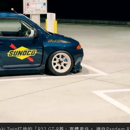
zuki Twin打造的「R32 GT-R風」寬體套件。 摘自Pandem R