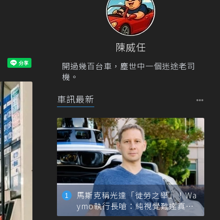
陳威任
開過幾百台車，塵世中一個迷途老司
機。
車訊最新
馬斯克稱光達「徒勞之舉」！Wa
ymo執行長嗆：純視覺難達真正
自動駕駛