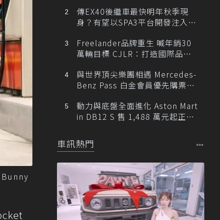
傳EX40後繼車最快明年秋季現
身？有望以SPA3平台開發注入80
0V動力
Freelander品牌重生 喊年銷30
萬輛目標 CJLR：打造國際品牌
半數銷量來自全球！
與世界頂尖樂團相遇 Mercedes-
Benz Pass 白金會員優先購票維
也納愛樂
動力與底盤全面進化 Aston Mart
in DB12 S 售 1,488 萬元起正式
登台
車訊熱門
Bunny
cket