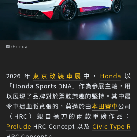
圖/Honda
2026 年
東京改裝車展
中，
Honda
以
「Honda Sports DNA」作為參展主軸，用
以展現了品牌對於駕駛樂趣的堅持。其中最
令車迷血脈賁張的，莫過於由
本田
賽車
公司
（HRC）親自操刀的兩款重磅作品：
Prelude
HRC Concept 以及
Civic Type R
HRC Concept。