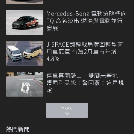
Mercedes-Benz 電動策略轉向
EQ 命名淡出 燃油與電動並行
發展
J SPACE翻轉戰局奪回輕型商
用車冠軍 台灣2月車市年增
4.8%
停車再開騎士「雙腳未著地」
遭罰引民怨！警回覆：這是規
定
More
熱門新聞