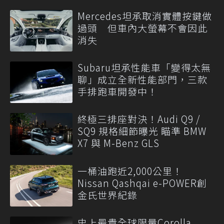
Mercedes坦承取消實體按鍵做
過頭 但車內大螢幕不會因此
消失
Subaru坦承性能車「變得太無
聊」成立全新性能部門，三款
手排跑車開發中！
終極三排座對決！Audi Q9 /
SQ9 規格細節曝光 瞄準 BMW
X7 與 M-Benz GLS
一桶油跑近2,000公里！
Nissan Qashqai e-POWER創
金氏世界紀錄
史上最貴全球限量Corolla