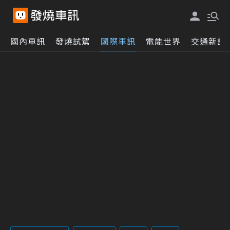
國內車訊
發燒試駕
國際車訊
電能世界
交通新訊