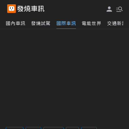
國內車訊
發燒試駕
國際車訊
電能世界
交通新訊