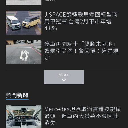
J SPACE翻轉戰局奪回輕型商
用車冠軍 台灣2月車市年增
4.8%
停車再開騎士「雙腳未著地」
遭罰引民怨！警回覆：這是規
定
More
熱門新聞
Mercedes坦承取消實體按鍵做
過頭 但車內大螢幕不會因此
消失