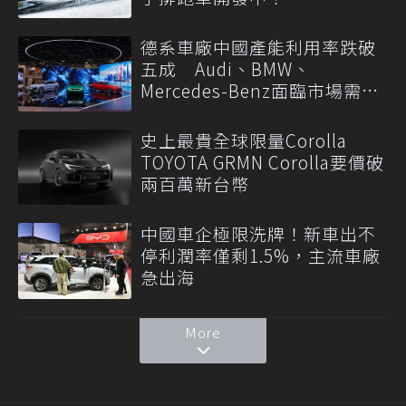
德系車廠中國產能利用率跌破
五成 Audi、BMW、
Mercedes-Benz面臨市場需求
轉變
史上最貴全球限量Corolla
TOYOTA GRMN Corolla要價破
兩百萬新台幣
中國車企極限洗牌！新車出不
停利潤率僅剩1.5%，主流車廠
急出海
More