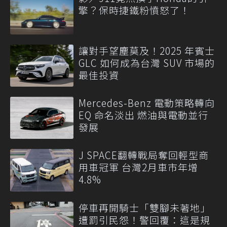
擎？保時捷鐵粉憤怒了！
讓對手望塵莫及！2025 年賓士
GLC 如何成為台灣 SUV 市場的
最佳投資
Mercedes-Benz 電動策略轉向
EQ 命名淡出 燃油與電動並行
發展
J SPACE翻轉戰局奪回輕型商
用車冠軍 台灣2月車市年增
4.8%
停車再開騎士「雙腳未著地」
遭罰引民怨！警回覆：這是規