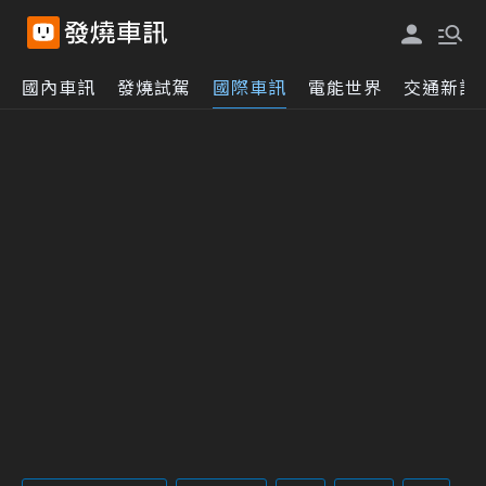
國內車訊
發燒試駕
國際車訊
電能世界
交通新訊