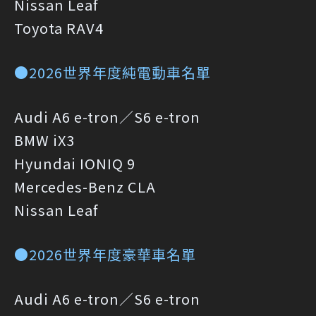
Nissan Leaf
Toyota RAV4
●2026世界年度純電動車名單
Audi A6 e-tron／S6 e-tron
BMW iX3
Hyundai IONIQ 9
Mercedes-Benz CLA
Nissan Leaf
●2026世界年度豪華車名單
Audi A6 e-tron／S6 e-tron