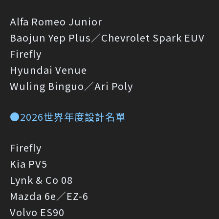
Alfa Romeo Junior
Baojun Yep Plus／Chevrolet Spark EUV
Firefly
Hyundai Venue
Wuling Binguo／Ari Poly
●2026世界年度設計名單
Firefly
Kia PV5
Lynk & Co 08
Mazda 6e／EZ-6
Volvo ES90