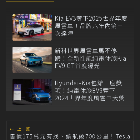
Kia EV3奪下2025世界年度
風雲車！品牌六年內第三
次達陣
新科世界風雲車馬不停
蹄！全新性能純電休旅Kia
EV9 GT首度曝光
Hyundai-Kia包辦三座獎
項！純電休旅EV9奪下
2024世界年度風雲車大獎
←
上一篇
售價175萬元有找、續航破700公里！Tesla