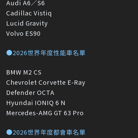
Audi A6／S6
Cadillac Vistiq
Lucid Gravity
Volvo ES90
●2026世界年度性能車名單
BMW M2 CS
Chevrolet Corvette E-Ray
Defender OCTA
Hyundai IONIQ 6 N
Mercedes-AMG GT 63 Pro
●2026世界年度都會車名單