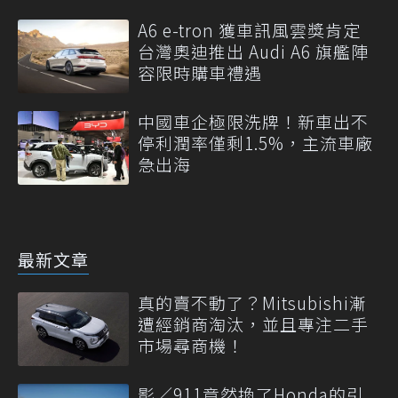
A6 e-tron 獲車訊風雲獎肯定
台灣奧迪推出 Audi A6 旗艦陣
容限時購車禮遇
中國車企極限洗牌！新車出不
停利潤率僅剩1.5%，主流車廠
急出海
最新文章
真的賣不動了？Mitsubishi漸
遭經銷商淘汰，並且專注二手
市場尋商機！
影／911竟然換了Honda的引