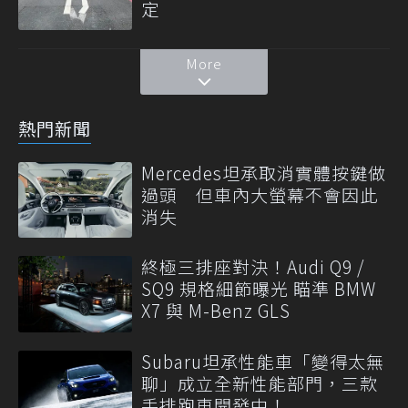
定
More
熱門新聞
Mercedes坦承取消實體按鍵做
過頭 但車內大螢幕不會因此
消失
終極三排座對決！Audi Q9 /
SQ9 規格細節曝光 瞄準 BMW
X7 與 M-Benz GLS
Subaru坦承性能車「變得太無
聊」成立全新性能部門，三款
手排跑車開發中！