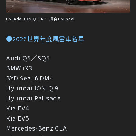
Hyundai IONIQ 6 N。 摘自Hyundai
●2026世界年度風雲車名單
Audi Q5／SQ5
BMW iX3
BYD Seal 6 DM-i
Hyundai IONIQ 9
Hyundai Palisade
Kia EV4
Kia EV5
Mercedes-Benz CLA