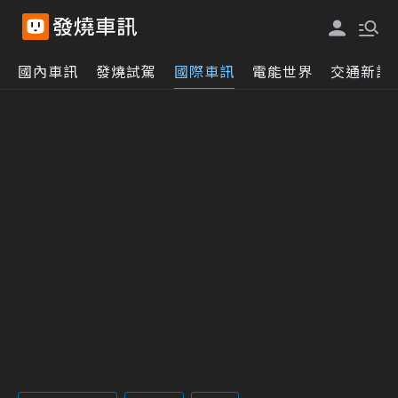
國內車訊
發燒試駕
國際車訊
電能世界
交通新訊