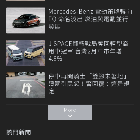
Mercedes-Benz 電動策略轉向
EQ 命名淡出 燃油與電動並行
發展
J SPACE翻轉戰局奪回輕型商
用車冠軍 台灣2月車市年增
4.8%
停車再開騎士「雙腳未著地」
遭罰引民怨！警回覆：這是規
定
More
熱門新聞