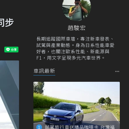
同步
趙駿宏
長期追蹤國際車壇，專注新車發表、
試駕與產業動態。身為日系性能車愛
好者，也關注歐系性能、新能源與
F1，用文字呈現多元汽車世界。
車訊最新
試駕旅行車送精品咖啡卡 台灣福