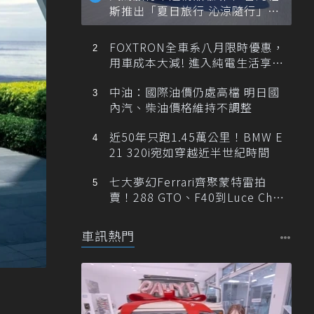
斯推出「夏日旅行 沁涼隨行」活
動
FOXTRON全車系八月限時優惠，
用車成本大減! 進入純電生活享
「零稅金＋零保養」新時代
中油：國際油價仍處高檔 明日國
內汽、柴油價格維持不調整
近50年只跑1.45萬公里！BMW E
21 320i宛如穿越近半世紀時間
七大夢幻Ferrari齊聚蒙特雷拍
賣！288 GTO、F40到Luce Cha
ssis 0一次登場
車訊熱門