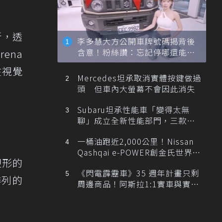
新，透
李多慧大方公開車牌號碼揭背後
含意！粉絲讚：忘記停哪還能幫
ena
忙找車
在視覺
Mercedes坦承取消實體按鍵做過
頭 但車內大螢幕不會因此消失
Subaru坦承性能車「變得太無
聊」成立全新性能部門，三款手
排跑車開發中！
一桶油跑近2,000公里！Nissan
Qashqai e-POWER創金氏世界紀
塑形的
錄
《閃電霹靂車》35 週年計畫只剩
排列的
周邊商品！阿斯拉1:1實車與實體
展覽雙雙喊卡