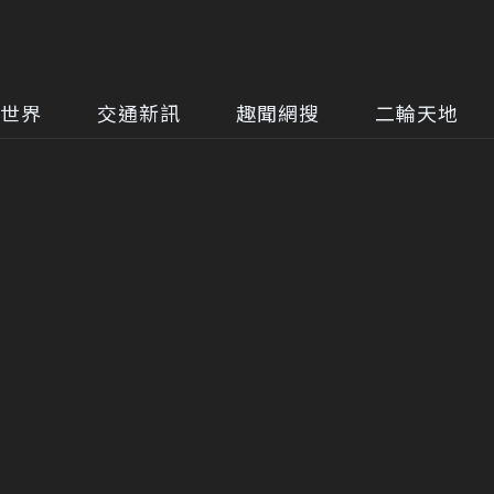
世界
交通新訊
趣聞網搜
二輪天地