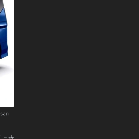
an
節上皆