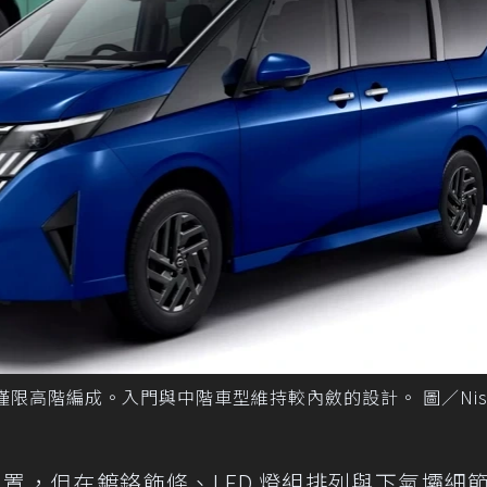
是僅限高階編成。入門與中階車型維持較內斂的設計。 圖／Niss
罩配置，但在鍍鉻飾條、LED 燈組排列與下氣壩細