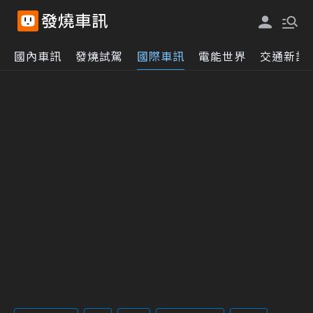
國內車訊
發燒試駕
國際車訊
電能世界
交通新訊