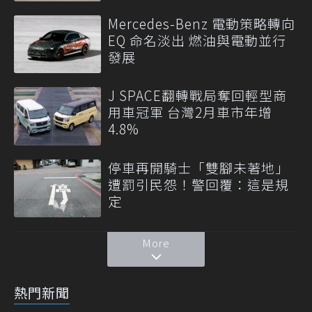
Mercedes-Benz 電動策略轉向
EQ 命名淡出 燃油與電動並行
發展
J SPACE翻轉戰局奪回輕型商
用車冠軍 台灣2月車市年增
4.8%
停車再開騎士「雙腳未著地」
遭罰引民怨！警回覆：這是規
定
More
熱門新聞