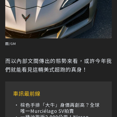
圖/GM
而以內部文間傳出的態勢來看，或許今年我
們就能看見這輛美式超跑的真身！
車訊最前線
棕色手排「大牛」身價再創高？全球
唯一Murciélago SV拍賣
一桶油跑近2,000公里！Nissan