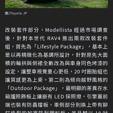
圖/Toyota JP
改裝套件部分，Modellista 經過市場調查
後，針對本世代 RAV4 推出兩款改裝套件
組，首先為「Lifestyle Package」，基本上
是以再精緻化為基調所設計，針對原先大面
積的輪拱與側裙全數改為與車身同色烤漆的
設定，讓整車視覺重心更低，20 吋圈胎組也
讓質感更為上乘。第二則為傾向越野風格的
「Outdoor Package」，最明顯的差異在水
箱護照飾板上鑲嵌有 LED 探照燈，引擎蓋前
端也裝有防蟲擋板，車側部分則換上帶有鉚
釘造型的加寬防刮塑料板，並且輔以 18 吋