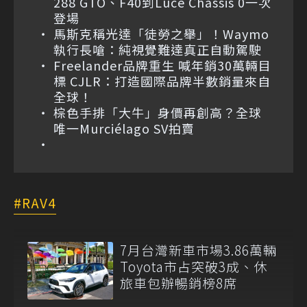
288 GTO、F40到Luce Chassis 0一次
登場
馬斯克稱光達「徒勞之舉」！Waymo
執行長嗆：純視覺難達真正自動駕駛
Freelander品牌重生 喊年銷30萬輛目
標 CJLR：打造國際品牌半數銷量來自
全球！
棕色手排「大牛」身價再創高？全球
唯一Murciélago SV拍賣
RAV4
7月台灣新車市場3.86萬輛
Toyota市占突破3成、休
旅車包辦暢銷榜8席