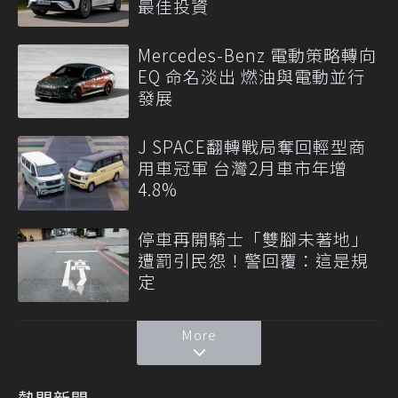
最佳投資
Mercedes-Benz 電動策略轉向
EQ 命名淡出 燃油與電動並行
發展
J SPACE翻轉戰局奪回輕型商
用車冠軍 台灣2月車市年增
4.8%
停車再開騎士「雙腳未著地」
遭罰引民怨！警回覆：這是規
定
More
熱門新聞