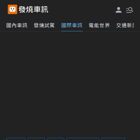
國內車訊
發燒試駕
國際車訊
電能世界
交通新訊