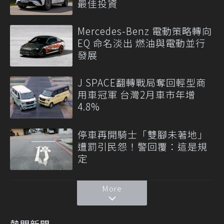
最佳投資
Mercedes-Benz 電動策略轉向
EQ 命名淡出 燃油與電動並行
發展
J SPACE翻轉戰局奪回輕型商
用車冠軍 台灣2月車市年增
4.8%
停車再開騎士「雙腳未著地」
遭罰引民怨！警回覆：這是規
定
More
熱門新聞