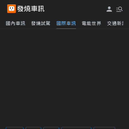
國內車訊
發燒試駕
國際車訊
電能世界
交通新訊