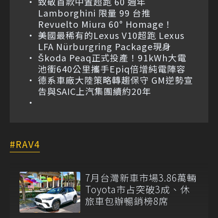
致敬首款中置超跑 60 週年
Lamborghini 限量 99 台推
Revuelto Miura 60° Homage！
美國最稀有的Lexus V10超跑 Lexus
LFA Nürburgring Package現身
Škoda Peaq正式投產！91kWh大電
池衝640公里攜手Epiq倍增純電陣容
德系車廠大陸策略轉趨保守 GM逆勢宣
告與SAIC上汽集團續約20年
RAV4
7月台灣新車市場3.86萬輛
Toyota市占突破3成、休
旅車包辦暢銷榜8席