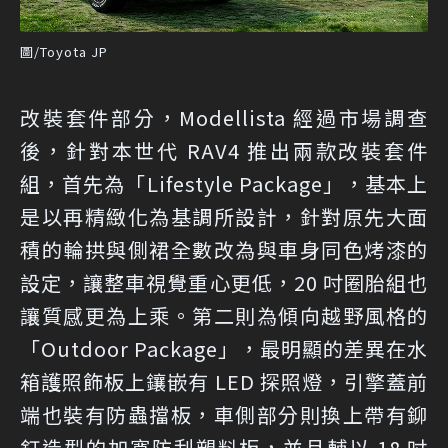
圖/Toyota JP
改裝套件部分，Modellista 經過市場調查
後，針對本世代 RAV4 推出兩款改裝套件
組，首先為「Lifestyle Package」，基本上
是以再精緻化為基調所設計，針對原先大面
積的輪拱與側裙全數改為與車身同色烤漆的
設定，讓整車視覺重心更低，20 吋圈胎組也
讓質感更為上乘。第二則為傾向越野風格的
「Outdoor Package」，最明顯的差異在水
箱護照飾板上鑲嵌有 LED 探照燈，引擎蓋前
端也裝有防蟲擋板，車側部分則換上帶有鉚
釘造型的加寬防刮塑料板，並且輔以 18 吋