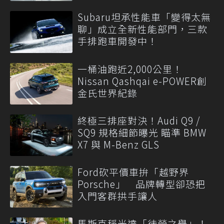
Subaru坦承性能車「變得太無
聊」成立全新性能部門，三款
手排跑車開發中！
一桶油跑近2,000公里！
Nissan Qashqai e-POWER創
金氏世界紀錄
終極三排座對決！Audi Q9 /
SQ9 規格細節曝光 瞄準 BMW
X7 與 M-Benz GLS
Ford砍平價車拚「越野界
Porsche」 品牌轉型卻恐把
入門客群拱手讓人
馬斯克稱光達「徒勞之舉」！