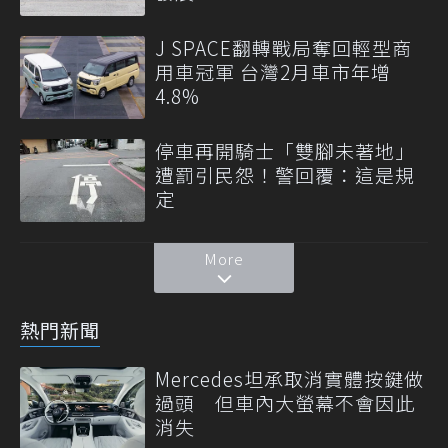
J SPACE翻轉戰局奪回輕型商
用車冠軍 台灣2月車市年增
4.8%
停車再開騎士「雙腳未著地」
遭罰引民怨！警回覆：這是規
定
More
熱門新聞
Mercedes坦承取消實體按鍵做
過頭 但車內大螢幕不會因此
消失