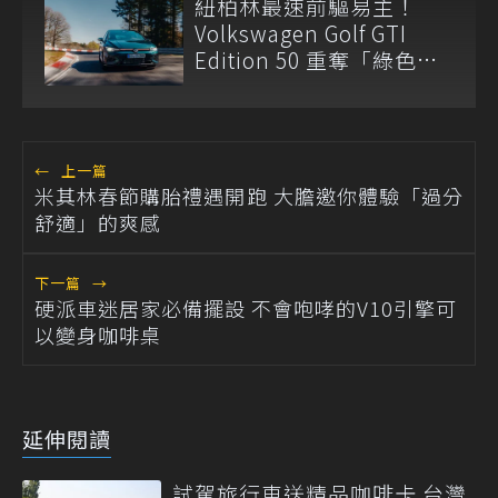
紐柏林最速前驅易主！
Volkswagen Golf GTI
Edition 50 重奪「綠色地
獄」寶座
←
上一篇
米其林春節購胎禮遇開跑 大膽邀你體驗「過分
舒適」的爽感
下一篇
→
硬派車迷居家必備擺設 不會咆哮的V10引擎可
以變身咖啡桌
延伸閱讀
試駕旅行車送精品咖啡卡 台灣