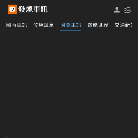
國內車訊
發燒試駕
國際車訊
電能世界
交通新訊