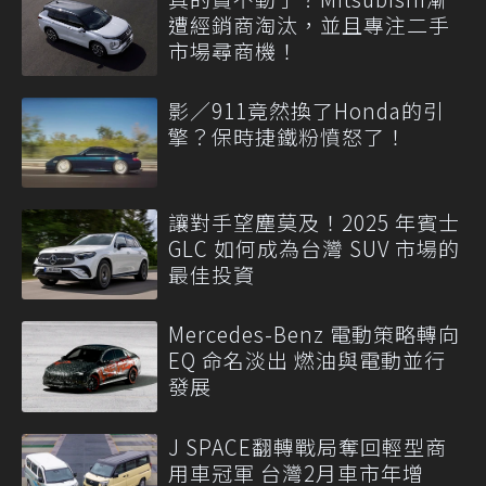
遭經銷商淘汰，並且專注二手
市場尋商機！
影／911竟然換了Honda的引
擎？保時捷鐵粉憤怒了！
讓對手望塵莫及！2025 年賓士
GLC 如何成為台灣 SUV 市場的
最佳投資
Mercedes-Benz 電動策略轉向
EQ 命名淡出 燃油與電動並行
發展
J SPACE翻轉戰局奪回輕型商
用車冠軍 台灣2月車市年增