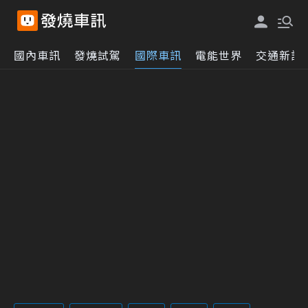
國內車訊
發燒試駕
國際車訊
電能世界
交通新訊