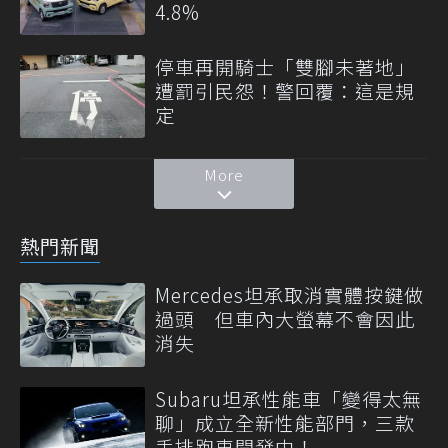
4.8%
停車再開騎士「雙腳未著地」
遭罰引民怨！警回覆：這是規
定
More
熱門新聞
Mercedes坦承取消實體按鍵做
過頭 但車內大螢幕不會因此
消失
Subaru坦承性能車「變得太無
聊」成立全新性能部門，三款
手排跑車開發中！