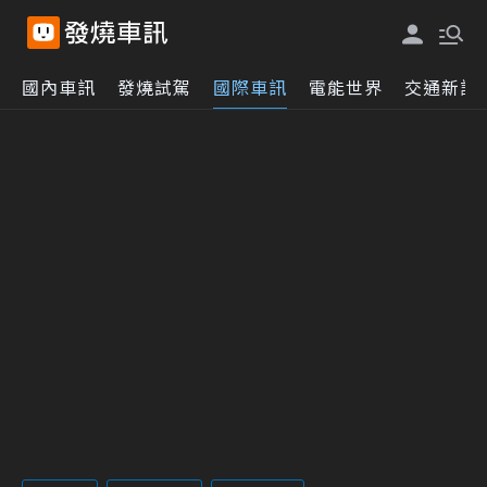
國內車訊
發燒試駕
國際車訊
電能世界
交通新訊