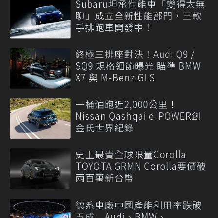
Subaru坦承性能車「變得太無
聊」成立全新性能部門，三款
手排跑車開發中！
終極三排座對決！Audi Q9 /
SQ9 規格細節曝光 瞄準 BMW
X7 與 M-Benz GLS
一桶油跑近2,000公里！
Nissan Qashqai e-POWER創
金氏世界紀錄
史上最貴全球限量Corolla
TOYOTA GRMN Corolla要價破
兩百萬新台幣
德系車廠中國產能利用率跌破
五成 Audi、BMW、