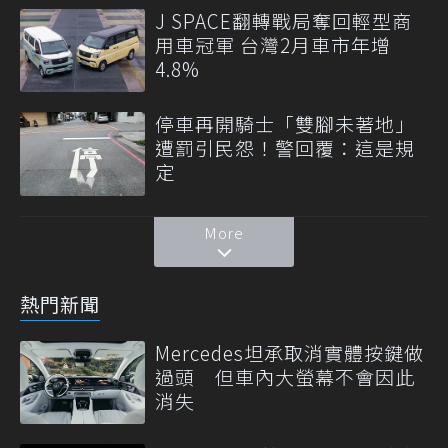
J SPACE翻轉戰局奪回輕型商
用車冠軍 台灣2月車市年增
4.8%
停車再開騎士「雙腳未著地」
遭罰引民怨！警回覆：這是規
定
More
熱門新聞
Mercedes坦承取消實體按鍵做
過頭 但車內大螢幕不會因此
消失