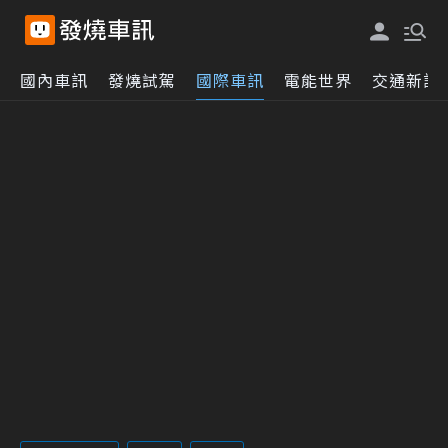
國內車訊
發燒試駕
國際車訊
電能世界
交通新訊