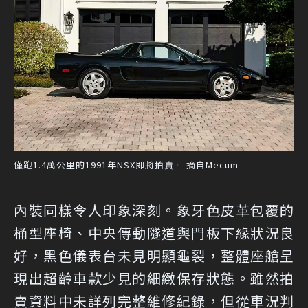
僅跑1.4萬公里的1991年NSX即將拍賣。 摘自Mecum
內裝同樣令人印象深刻。象牙色皮革包覆的
桶型座椅、中央傳動隧道與門板下緣狀況良
好，黑色儀表台未見明顯龜裂，整體座艙呈
現出超齡車款少見的細緻保存狀態。雖然拍
賣資料中未詳列完整維修紀錄，但從車況判