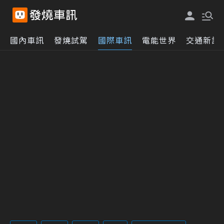
國內車訊
發燒試駕
國際車訊
電能世界
交通新訊