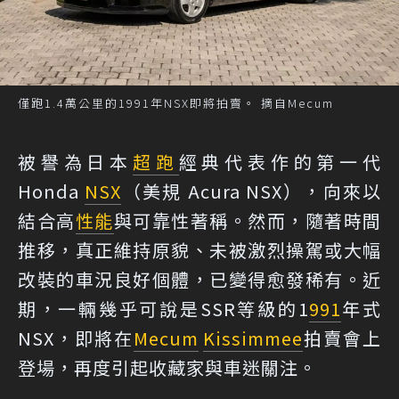
僅跑1.4萬公里的1991年NSX即將拍賣。 摘自Mecum
被譽為日本
超跑
經典代表作的第一代
Honda
NSX
（美規 Acura NSX），向來以
結合高
性能
與可靠性著稱。然而，隨著時間
推移，真正維持原貌、未被激烈操駕或大幅
改裝的車況良好個體，已變得愈發稀有。近
期，一輛幾乎可說是SSR等級的1
991
年式
NSX，即將在
Mecum
Kissimmee
拍賣會上
登場，再度引起收藏家與車迷關注。