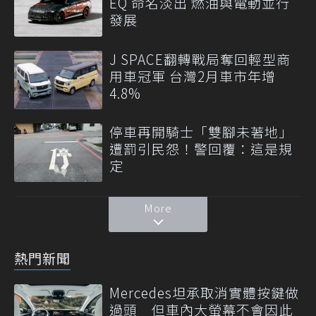
EQ 命名淡出 燃油與電動並行
發展
J SPACE翻轉戰局奪回輕型商
用車冠軍 台灣2月車市年增
4.8%
停車再開騎士「雙腳未著地」
遭罰引民怨！警回覆：這是規
定
More
熱門新聞
Mercedes坦承取消實體按鍵做
過頭 但車內大螢幕不會因此