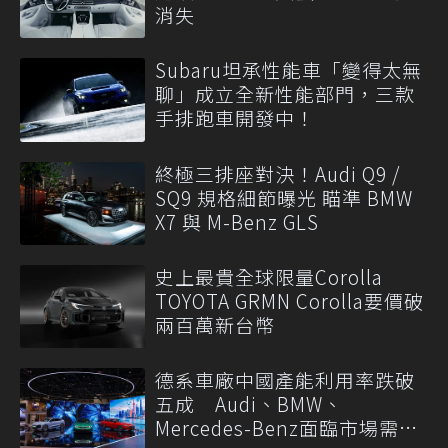
消失
Subaru坦承性能車「變得太無
聊」成立全新性能部門，三款
手排跑車開發中！
終極三排座對決！Audi Q9 /
SQ9 規格細節曝光 瞄準 BMW
X7 與 M-Benz GLS
史上最貴全球限量Corolla
TOYOTA GRMN Corolla要價破
兩百萬新台幣
德系車廠中國產能利用率跌破
五成 Audi、BMW、
Mercedes-Benz面臨市場需求