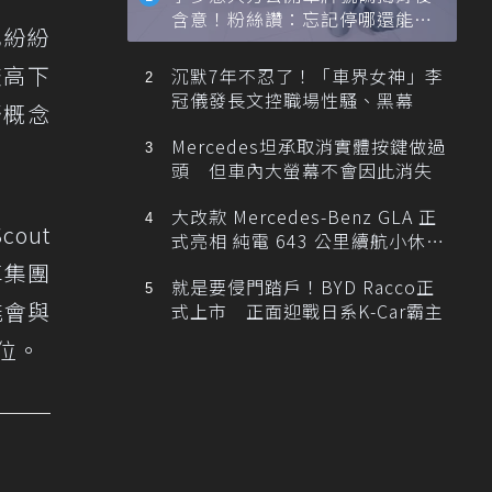
含意！粉絲讚：忘記停哪還能幫
也紛紛
忙找車
較高下
沉默7年不忍了！「車界女神」李
冠儀發長文控職場性騷、黑幕
野概念
Mercedes坦承取消實體按鍵做過
頭 但車內大螢幕不會因此消失
大改款 Mercedes-Benz GLA 正
out
式亮相 純電 643 公里續航小休
旅！
車集團
就是要侵門踏戶！BYD Racco正
能會與
式上市 正面迎戰日系K-Car霸主
位。