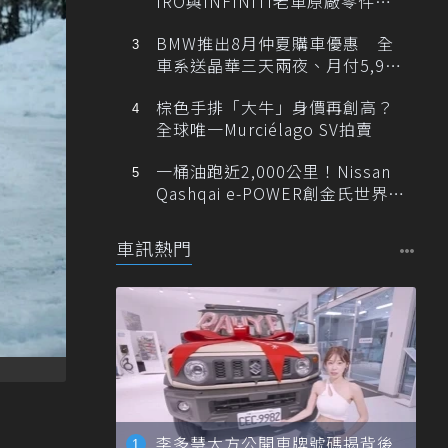
IRO與INFINITI老車原廠零件最
低1折
BMW推出8月仲夏購車優惠 全
車系送晶華三天兩夜、月付5,900
元起
棕色手排「大牛」身價再創高？
全球唯一Murciélago SV拍賣
一桶油跑近2,000公里！Nissan
Qashqai e-POWER創金氏世界紀
錄
車訊熱門
李多慧大方公開車牌號碼揭背後