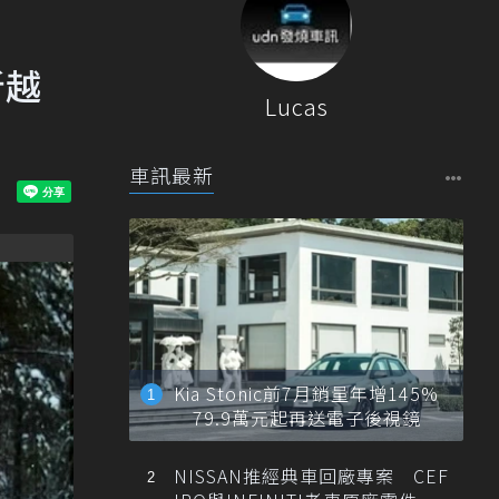
新越
Lucas
車訊最新
Kia Stonic前7月銷量年增145%
79.9萬元起再送電子後視鏡
NISSAN推經典車回廠專案 CEF