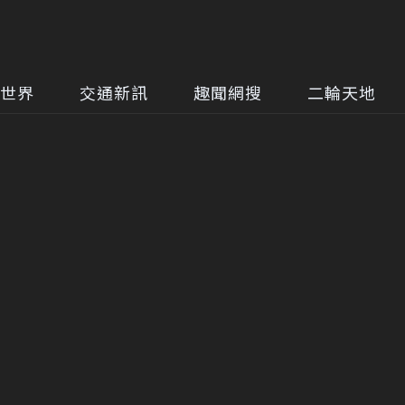
世界
交通新訊
趣聞網搜
二輪天地