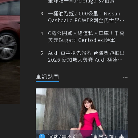
全球唯一Murciélago SV拍賣
一桶油跑近2,000公里！Nissan
Qashqai e-POWER創金氏世界紀
錄
C羅公開驚人總值私人車庫！千萬
美元Bugatti Centodieci領軍
Audi 車主搶先報名 台灣奧迪推出
2026 新加坡大獎賽 Audi 極速之
旅
車訊熱門
沉默7年不忍了！「車界女神」李