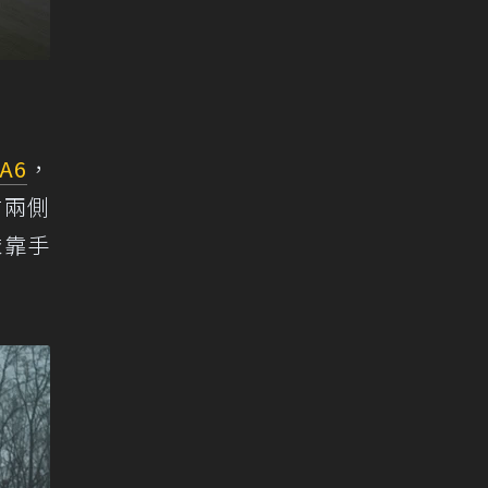
A6
，
右兩側
依靠手