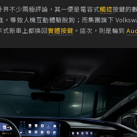
外界不少兩極評論，其一便是電容式
觸控
按鍵的
導致人機互動體驗脫鉤；而集團旗下 Volkswa
年式新車上都換回
實體按鍵
。這次，則是輪到
Au