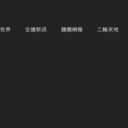
世界
交通新訊
趣聞網搜
二輪天地