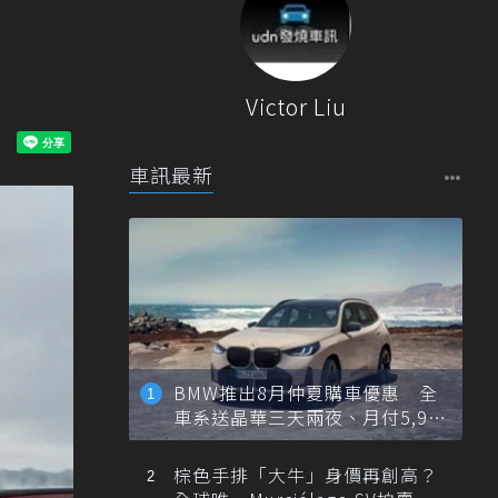
！
Victor Liu
車訊最新
BMW推出8月仲夏購車優惠 全
車系送晶華三天兩夜、月付5,900
元起
棕色手排「大牛」身價再創高？