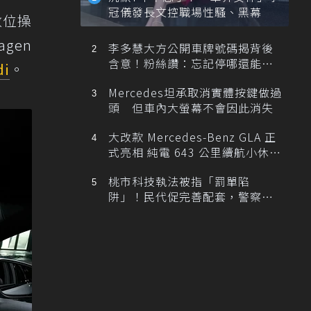
冠儀發長文控職場性騷、黑幕
數位操
gen
李多慧大方公開車牌號碼揭背後
含意！粉絲讚：忘記停哪還能幫
di
。
忙找車
Mercedes坦承取消實體按鍵做過
頭 但車內大螢幕不會因此消失
大改款 Mercedes-Benz GLA 正
式亮相 純電 643 公里續航小休
旅！
桃市科技執法被指「罰單陷
阱」！民代促完善配套，警察局
提數據回應