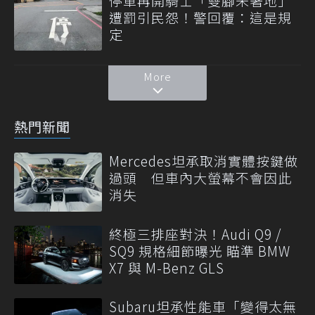
停車再開騎士「雙腳未著地」
遭罰引民怨！警回覆：這是規
定
More
熱門新聞
Mercedes坦承取消實體按鍵做
過頭 但車內大螢幕不會因此
消失
終極三排座對決！Audi Q9 /
SQ9 規格細節曝光 瞄準 BMW
X7 與 M-Benz GLS
Subaru坦承性能車「變得太無