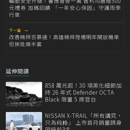
輪胎安全升級！響應普發一萬 普利司通贈500
元禮券 加碼回饋 「一年安心保固」守護雨季
行車
下一篇
→
改善楠梓百慕達！高雄楠梓陸橋明年開放機車
但挨批做半套
延伸閱讀
858 萬元起！30 項黑化細節加
持 26 年式 Defender OCTA
Black 限量 5 席登台
NISSAN X-TRAIL「所有講究，
只為純粋」 上市首月銷量躋身
同級前3名