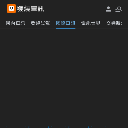
國內車訊
發燒試駕
國際車訊
電能世界
交通新訊