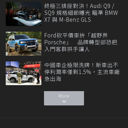
終極三排座對決！Audi Q9 /
SQ9 規格細節曝光 瞄準 BMW
X7 與 M-Benz GLS
Ford砍平價車拚「越野界
Porsche」 品牌轉型卻恐把
入門客群拱手讓人
中國車企極限洗牌！新車出不
停利潤率僅剩1.5%，主流車廠
急出海
More