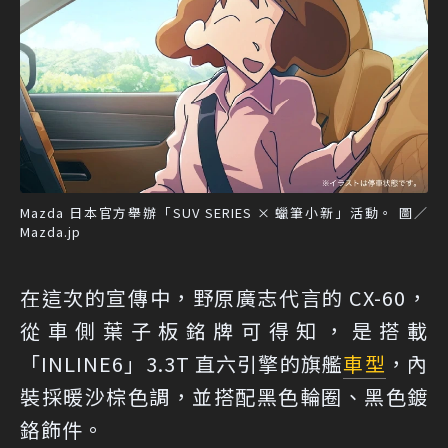
Mazda 日本官方舉辦「SUV SERIES × 蠟筆小新」活動。 圖／
Mazda.jp
在這次的宣傳中，野原廣志代言的 CX-60，
從車側葉子板銘牌可得知，是搭載
「INLINE6」3.3T 直六引擎的旗艦
車型
，內
裝採暖沙棕色調，並搭配黑色輪圈、黑色鍍
鉻飾件。