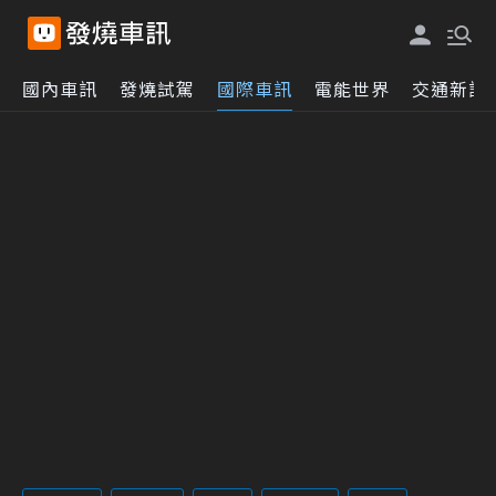
國內車訊
發燒試駕
國際車訊
電能世界
交通新訊