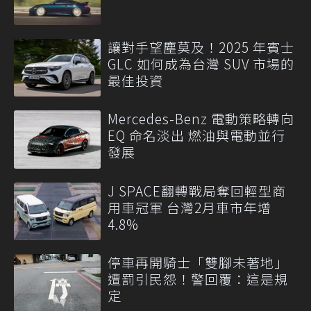
讓對手望塵莫及！2025 年賓士
GLC 如何成為台灣 SUV 市場的
最佳投資
Mercedes-Benz 電動策略轉向
EQ 命名淡出 燃油與電動並行
發展
J SPACE翻轉戰局奪回輕型商
用車冠軍 台灣2月車市年增
4.8%
停車再開騎士「雙腳未著地」
遭罰引民怨！警回覆：這是規
定