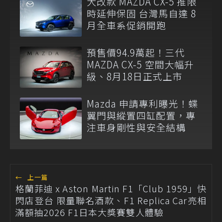
大改款 MAZDA CX-5 推限
時延伸保固 台灣馬自達 8
月全車系促銷開跑
預售價94.9萬起！三代
MAZDA CX-5 空間大幅升
級、8月18日正式上市
Mazda 申請專利曝光！蝶
翼門與縱置四缸配置，專
注車身剛性與安全結構
←
上一篇
格蘭菲迪 x Aston Martin F1「Club 1959」快
閃店登台 限量聯名酒款、F1 Replica Car亮相
滿額抽2026 F1日本大獎賽雙人體驗