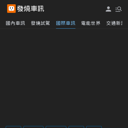
國內車訊
發燒試駕
國際車訊
電能世界
交通新訊