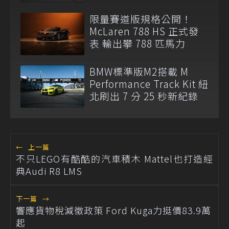
限量賽道版規格公開！
McLaren 788 HS 正式發
表 輸出攀 788 匹馬力
BMW標準版M2搭載 M
Performance Track Kit 紐
北刷出 7 分 25 秒新紀錄
←
上一篇
不只LEGO有酷酷的汽車積木 Mattel也打造經
典Audi R8 LMS
下一篇
→
響應貨物稅減徵政策 Ford Kuga力挺價83.9萬
起