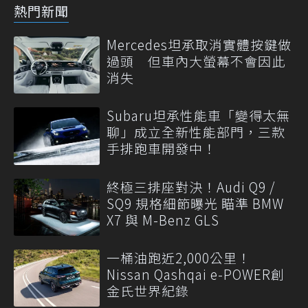
熱門新聞
Mercedes坦承取消實體按鍵做
過頭 但車內大螢幕不會因此
消失
Subaru坦承性能車「變得太無
聊」成立全新性能部門，三款
手排跑車開發中！
終極三排座對決！Audi Q9 /
SQ9 規格細節曝光 瞄準 BMW
X7 與 M-Benz GLS
一桶油跑近2,000公里！
Nissan Qashqai e-POWER創
金氏世界紀錄