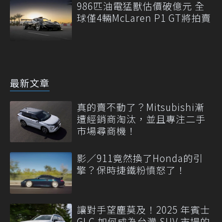
986匹油電猛獸估價破億元 全
球僅4輛McLaren P1 GT將拍賣
最新文章
真的賣不動了？Mitsubishi漸
遭經銷商淘汰，並且專注二手
市場尋商機！
影／911竟然換了Honda的引
擎？保時捷鐵粉憤怒了！
讓對手望塵莫及！2025 年賓士
GLC 如何成為台灣 SUV 市場的