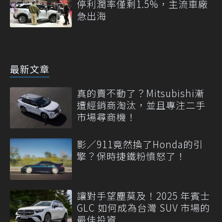
停利潤率僅剩1.5%，主流車廠
急出海
最新文章
真的賣不動了？Mitsubishi漸
遭經銷商淘汰，並且專注二手
市場尋商機！
影／911竟然換了Honda的引
擎？保時捷鐵粉憤怒了！
讓對手望塵莫及！2025 年賓士
GLC 如何成為台灣 SUV 市場的
最佳投資