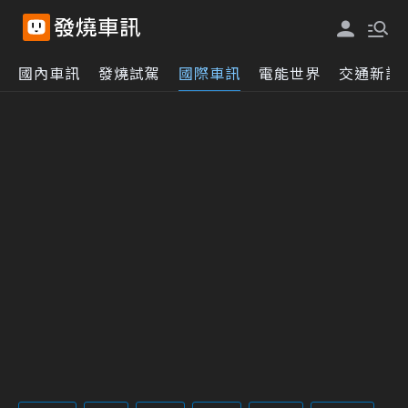
國內車訊
發燒試駕
國際車訊
電能世界
交通新訊