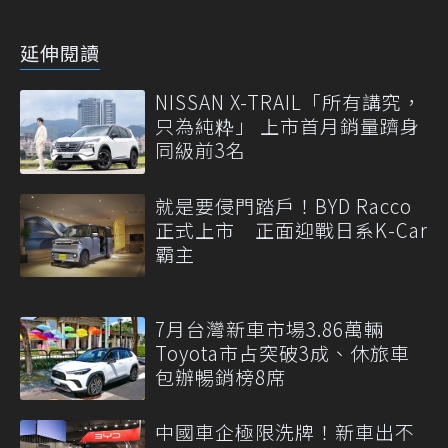
延伸閱讀
NISSAN X-TRAIL「所有講究，
只為純粋」 上市首月銷量躋身
同級前3名
就是要侵門踏戶！BYD Racco
正式上市 正面迎戰日系K-Car
霸主
7月台灣新車市場3.86萬輛
Toyota市占突破3成、休旅車
包辦暢銷榜8席
中國車企極限洗牌！新車出不