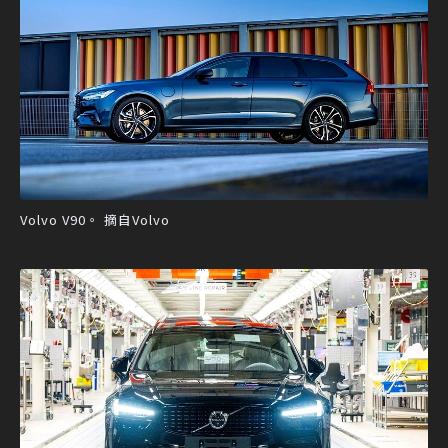
Volvo V90。 摘自Volvo