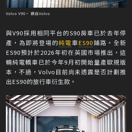
Volvo V90。 摘自Volvo
與V90採用相同平台的S90房車已於去年停
產，為即將登場的
純電
車
ES90
鋪路。全新
ES90預計於2026年初在英國市場推出，這
輛純電轎車已於今年9月初開始量產歐規版
本，不過，Volvo目前尚未透露是否計劃推
出ES90的旅行車衍生款。