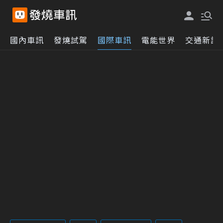
國內車訊
發燒試駕
國際車訊
電能世界
交通新訊