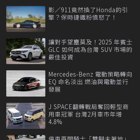
影／911竟然換了Honda的引
擎？保時捷鐵粉憤怒了！
讓對手望塵莫及！2025 年賓士
GLC 如何成為台灣 SUV 市場的
最佳投資
Mercedes-Benz 電動策略轉向
EQ 命名淡出 燃油與電動並行
發展
J SPACE翻轉戰局奪回輕型商
用車冠軍 台灣2月車市年增
4.8%
停車再開騎士「雙腳未著地」