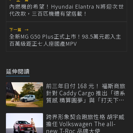
內燃機的希望！Hyundai Elantra N將迎次世
代改款，三百匹機體有望搭載！
下一篇
→
全新MG G50 Plus正式上市！98.5萬元起入主
百萬級距正七人座國產MPV
延伸閱讀
前三年日付 168 元！ 福斯商旅
針對 Caddy Cargo 推出「德系
質感 精算圓夢」與「打天下」
專案
跨界形象契合跑旅性格 胡宇威
擔任 Volkswagen The all-
new T-Roc 品牌大使