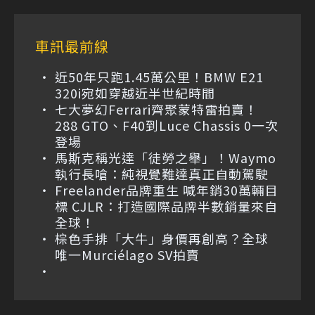
車訊最前線
近50年只跑1.45萬公里！BMW E21
320i宛如穿越近半世紀時間
七大夢幻Ferrari齊聚蒙特雷拍賣！
288 GTO、F40到Luce Chassis 0一次
登場
馬斯克稱光達「徒勞之舉」！Waymo
執行長嗆：純視覺難達真正自動駕駛
Freelander品牌重生 喊年銷30萬輛目
標 CJLR：打造國際品牌半數銷量來自
全球！
棕色手排「大牛」身價再創高？全球
唯一Murciélago SV拍賣