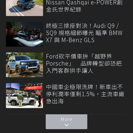
Nissan Qashqai e-POWER創
金氏世界紀錄
終極三排座對決！Audi Q9 /
SQ9 規格細節曝光 瞄準 BMW
X7 與 M-Benz GLS
Ford砍平價車拚「越野界
Porsche」 品牌轉型卻恐把
入門客群拱手讓人
中國車企極限洗牌！新車出不
停利潤率僅剩1.5%，主流車廠
急出海
More