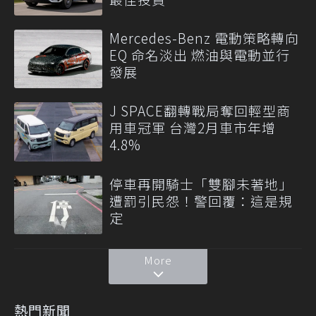
Mercedes-Benz 電動策略轉向
EQ 命名淡出 燃油與電動並行
發展
J SPACE翻轉戰局奪回輕型商
用車冠軍 台灣2月車市年增
4.8%
停車再開騎士「雙腳未著地」
遭罰引民怨！警回覆：這是規
定
More
熱門新聞