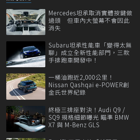
Mercedes坦承取消實體按鍵做
過頭 但車內大螢幕不會因此
消失
Subaru坦承性能車「變得太無
聊」成立全新性能部門，三款
手排跑車開發中！
一桶油跑近2,000公里！
Nissan Qashqai e-POWER創
金氏世界紀錄
終極三排座對決！Audi Q9 /
SQ9 規格細節曝光 瞄準 BMW
X7 與 M-Benz GLS