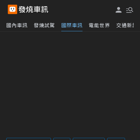
國內車訊
發燒試駕
國際車訊
電能世界
交通新訊