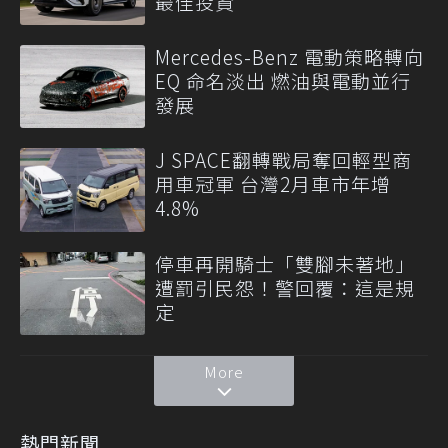
最佳投資
Mercedes-Benz 電動策略轉向
EQ 命名淡出 燃油與電動並行
發展
J SPACE翻轉戰局奪回輕型商
用車冠軍 台灣2月車市年增
4.8%
停車再開騎士「雙腳未著地」
遭罰引民怨！警回覆：這是規
定
More
熱門新聞