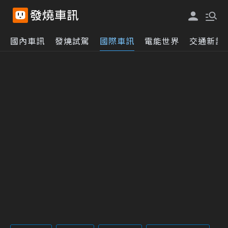
國內車訊
發燒試駕
國際車訊
電能世界
交通新訊