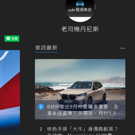
老司機丹尼斯
車訊最新
BMW推出8月仲夏購車優惠 全
車系送晶華三天兩夜、月付5,900
元起
棕色手排「大牛」身價再創高？