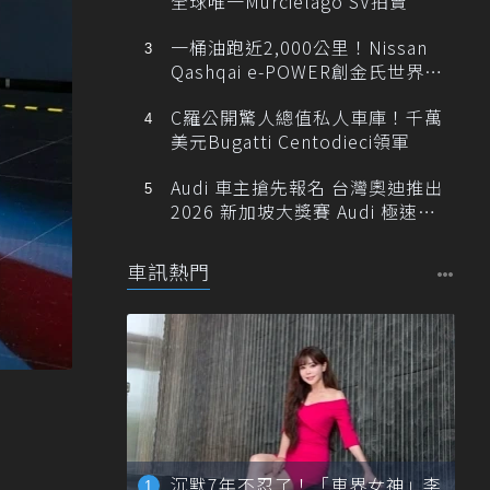
全球唯一Murciélago SV拍賣
一桶油跑近2,000公里！Nissan
Qashqai e-POWER創金氏世界紀
錄
C羅公開驚人總值私人車庫！千萬
美元Bugatti Centodieci領軍
Audi 車主搶先報名 台灣奧迪推出
2026 新加坡大獎賽 Audi 極速之
旅
車訊熱門
沉默7年不忍了！「車界女神」李