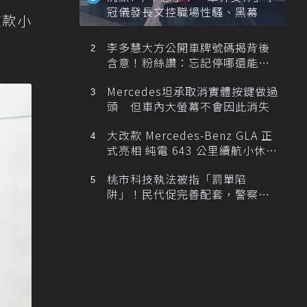
冠儀發長文控職場性騷、黑幕
這款小
李多慧大方公開車牌號碼揭背後
含意！粉絲讚：忘記停哪還能幫
忙找車
Mercedes坦承取消實體按鍵做過
頭 但車內大螢幕不會因此消失
大改款 Mercedes-Benz GLA 正
式亮相 純電 643 公里續航小休
旅！
桃市科技執法被指「罰單陷
阱」！民代促完善配套，警察局
提數據回應