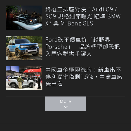
終極三排座對決！Audi Q9 /
SQ9 規格細節曝光 瞄準 BMW
X7 與 M-Benz GLS
Ford砍平價車拚「越野界
Porsche」 品牌轉型卻恐把
入門客群拱手讓人
中國車企極限洗牌！新車出不
停利潤率僅剩1.5%，主流車廠
急出海
More