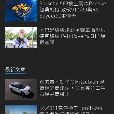
Porsche 963披上兩款Penske
經典戰袍 致敬917/30與RS
Spyder冠軍傳奇
不只是總統還斜槓賽車攝影師
捷克總統 Petr Pavel現身F1場
邊掌鏡
最新文章
真的賣不動了？Mitsubishi漸
遭經銷商淘汰，並且專注二手
市場尋商機！
影／911竟然換了Honda的引
擎？保時捷鐵粉憤怒了！