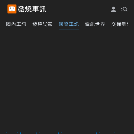
國內車訊
發燒試駕
國際車訊
電能世界
交通新訊