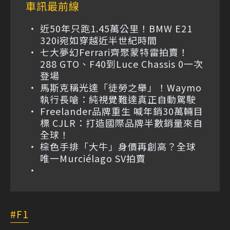
車訊最前線
近50年只跑1.45萬公里！BMW E21
320i宛如穿越近半世紀時間
七大夢幻Ferrari齊聚蒙特雷拍賣！
288 GTO、F40到Luce Chassis 0一次
登場
馬斯克稱光達「徒勞之舉」！Waymo
執行長嗆：純視覺難達真正自動駕駛
Freelander品牌重生 喊年銷30萬輛目
標 CJLR：打造國際品牌半數銷量來自
全球！
棕色手排「大牛」身價再創高？全球
唯一Murciélago SV拍賣
F1