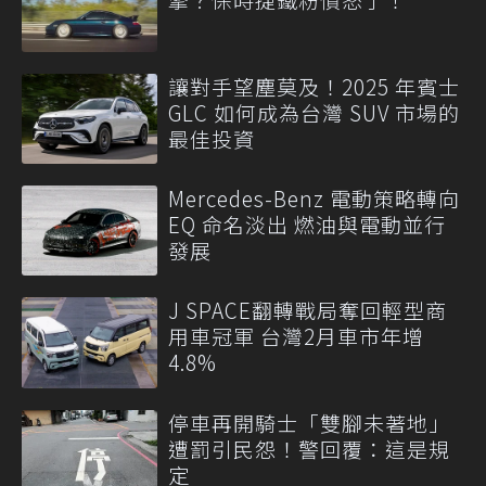
讓對手望塵莫及！2025 年賓士
GLC 如何成為台灣 SUV 市場的
最佳投資
Mercedes-Benz 電動策略轉向
EQ 命名淡出 燃油與電動並行
發展
J SPACE翻轉戰局奪回輕型商
用車冠軍 台灣2月車市年增
4.8%
停車再開騎士「雙腳未著地」
遭罰引民怨！警回覆：這是規
定