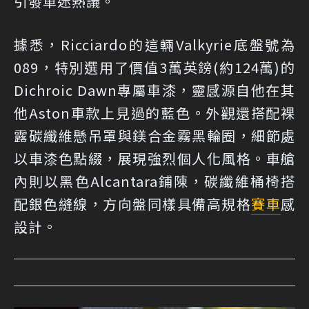
引發車迷熱議。
據悉，Ricciardo的這輛Valkyrie底盤號為
089，特別選用了價值3萬英鎊(約124萬)的
Dichroic Dawn專屬車漆，靈感源自他在其
他Aston車款上見過的藍色。外觀還搭配裸
露碳纖維懸吊罩與鎂合金霧黑輪圈，細節處
以車漆色點綴，展現強烈個人化風格。車艙
內則以黑色Alcantara鋪陳，碳纖維桶椅搭
配銀色縫線，方向盤同樣具備高規格
賽車
感
設計。