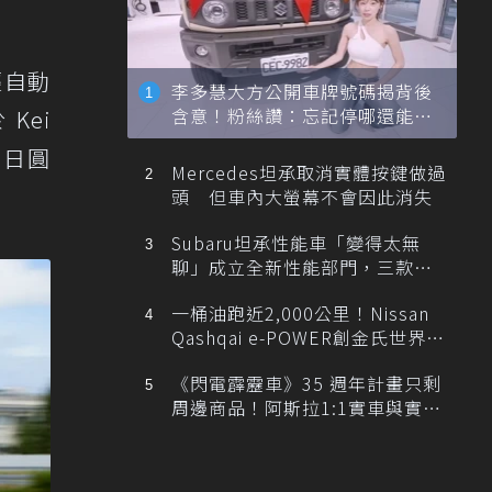
輕自動
李多慧大方公開車牌號碼揭背後
含意！粉絲讚：忘記停哪還能幫
Kei
忙找車
萬日圓
Mercedes坦承取消實體按鍵做過
頭 但車內大螢幕不會因此消失
Subaru坦承性能車「變得太無
聊」成立全新性能部門，三款手
排跑車開發中！
一桶油跑近2,000公里！Nissan
Qashqai e-POWER創金氏世界紀
錄
《閃電霹靂車》35 週年計畫只剩
周邊商品！阿斯拉1:1實車與實體
展覽雙雙喊卡