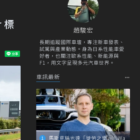
 標
趙駿宏
長期追蹤國際車壇，專注新車發表、
試駕與產業動態。身為日系性能車愛
好者，也關注歐系性能、新能源與
F1，用文字呈現多元汽車世界。
車訊最新
馬斯克稱光達「徒勞之舉」！Wa