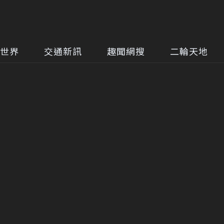
世界
交通新訊
趣聞網搜
二輪天地