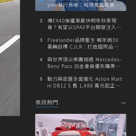
ymo執行長嗆：純視覺難達真正
自動駕駛
傳EX40後繼車最快明年秋季現
身？有望以SPA3平台開發注入80
0V動力
Freelander品牌重生 喊年銷30
萬輛目標 CJLR：打造國際品牌
半數銷量來自全球！
與世界頂尖樂團相遇 Mercedes-
Benz Pass 白金會員優先購票維
也納愛樂
動力與底盤全面進化 Aston Mart
in DB12 S 售 1,488 萬元起正式
登台
車訊熱門