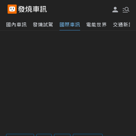
國內車訊
發燒試駕
國際車訊
電能世界
交通新訊