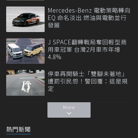
Mercedes-Benz 電動策略轉向
EQ 命名淡出 燃油與電動並行
發展
J SPACE翻轉戰局奪回輕型商
用車冠軍 台灣2月車市年增
4.8%
停車再開騎士「雙腳未著地」
遭罰引民怨！警回覆：這是規
定
More
熱門新聞