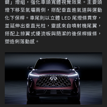
鍵」燈組，強化車頭寬體視覺效果。主要頭
燈下移至氣壩兩側，搭配垂直進氣道與運動
化下保桿。車尾則以立體 LED 尾燈條貫穿，
並延伸出垂直光柱，靈感來自噴射機尾翼，
搭配上掠翼式擾流板與簡潔的後保桿線條，
塑造俐落動感。