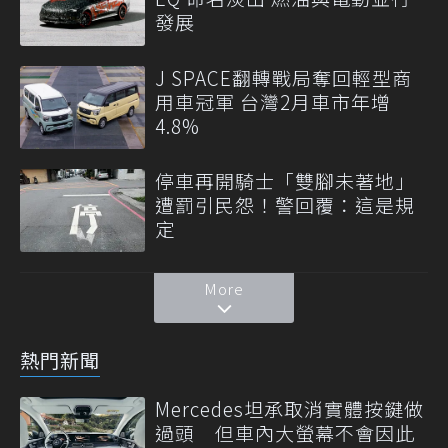
發展
J SPACE翻轉戰局奪回輕型商
用車冠軍 台灣2月車市年增
4.8%
停車再開騎士「雙腳未著地」
遭罰引民怨！警回覆：這是規
定
More
熱門新聞
Mercedes坦承取消實體按鍵做
過頭 但車內大螢幕不會因此