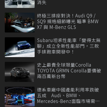
消失
終極三排座對決！Audi Q9 /
SQ9 規格細節曝光 瞄準 BMW
X7 與 M-Benz GLS
Subaru坦承性能車「變得太無
聊」成立全新性能部門，三款
手排跑車開發中！
史上最貴全球限量Corolla
TOYOTA GRMN Corolla要價破
兩百萬新台幣
德系車廠中國產能利用率跌破
五成 Audi、BMW、
Mercedes-Benz面臨市場需求
轉變