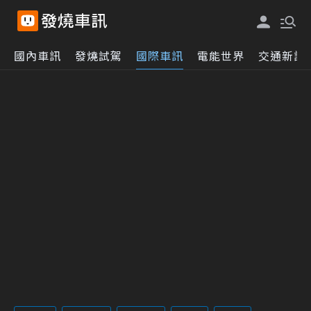
國內車訊
發燒試駕
國際車訊
電能世界
交通新訊